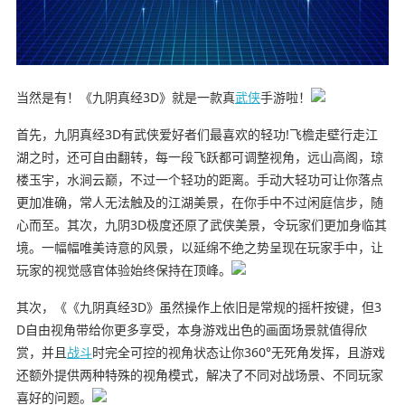
当然是有！《九阴真经3D》就是一款真
武侠
手游啦！
首先，九阴真经3D有武侠爱好者们最喜欢的轻功!飞檐走壁行走江
湖之时，还可自由翻转，每一段飞跃都可调整视角，远山高阁，琼
楼玉宇，水涧云巅，不过一个轻功的距离。手动大轻功可让你落点
更加准确，常人无法触及的江湖美景，在你手中不过闲庭信步，随
心而至。其次，九阴3D极度还原了武侠美景，令玩家们更加身临其
境。一幅幅唯美诗意的风景，以延绵不绝之势呈现在玩家手中，让
玩家的视觉感官体验始终保持在顶峰。
其次，《《九阴真经3D》虽然操作上依旧是常规的摇杆按键，但3
D自由视角带给你更多享受，本身游戏出色的画面场景就值得欣
赏，并且
战斗
时完全可控的视角状态让你360°无死角发挥，且游戏
还额外提供两种特殊的视角模式，解决了不同对战场景、不同玩家
喜好的问题。