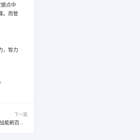
定据点中
谋。而管
力，智力
。
下一篇
下一篇：300英雄闪电战有经验吗?(300英雄闪电战能刷百胜吗)