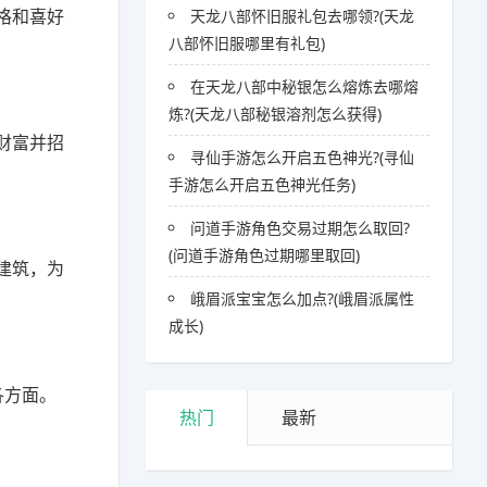
格和喜好
天龙八部怀旧服礼包去哪领?(天龙
八部怀旧服哪里有礼包)
在天龙八部中秘银怎么熔炼去哪熔
炼?(天龙八部秘银溶剂怎么获得)
财富并招
寻仙手游怎么开启五色神光?(寻仙
手游怎么开启五色神光任务)
问道手游角色交易过期怎么取回?
(问道手游角色过期哪里取回)
建筑，为
峨眉派宝宝怎么加点?(峨眉派属性
成长)
各方面。
热门
最新