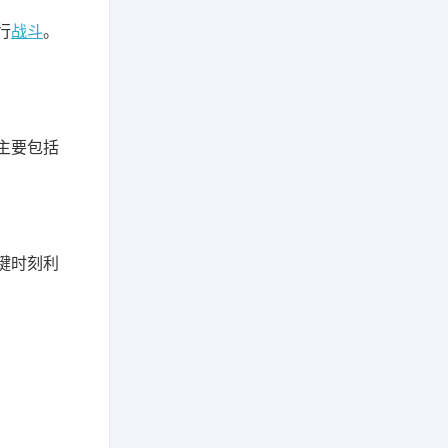
行
战斗
。
主要包括
键时刻利