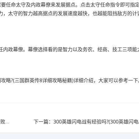
需要任命太守及内政幕僚来发展据点。点击太守任命指令即可指
力，太守的智力越高据点的发展速度越快，也越能阻挡敌方的计
任内政幕僚。幕僚选择看的是智力以及务农、经商、技工三项能
攻略?(三国群英传8详细攻略秘籍)详细介绍，大家可以参考一下
上一篇：永不言弃和永不言败的区别?(永不言弃和永不言败意思一样吗)