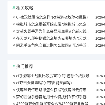
相关攻略
CF夜玫瑰属性怎么样?(cf端游夜玫瑰–x属性)
2026-
模拟城市怎么重新开始布局?(模拟城市怎么样重新布局)
2026-
穿越火线手游为什么会显示血量?(穿越火线手机版显示的血量怎么开)
2026-
在天龙八部中秘银怎么熔炼去哪熔炼?(天龙八部秘银溶剂怎么获得)
2026-
问道手游角色交易过期怎么取回?(问道手游角色过期哪里取回)
2026-
热门推荐
cf手游哪个战队比较厉害?(cf手游哪个战队最强)
2026-
cf苍雷会觉醒吗?(cf苍雷能觉醒吗)
2026-
侠客风云传忠略甲怎么获得?(侠客风云传忠略甲对自己)
2026-
梦幻西游手游普陀用什么特技好?(梦幻手游普陀必备特技)
2026-
4399游戏淘手游买安全么?(4399游戏盒淘号有用吗)
2026-