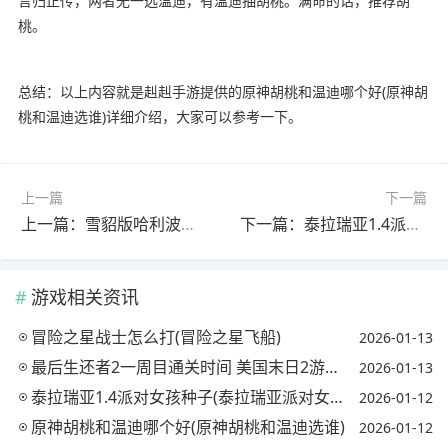
言归正传，两者无一选温迪，有温迪抽胡桃。满命的话，推荐胡
桃。
总结：以上内容就是赳赳手游提供的原神胡桃和温迪哪个好(原神胡
桃和温迪选谁)详细介绍，大家可以参考一下。
上一篇
下一篇
上一篇：雪貂版哈利波特魔法觉醒评测解析(哈利波特魔法觉醒雪球)
下一篇：泰拉瑞亚1.4派对女孩种子(泰拉瑞亚派对女孩原型)
游戏相关资讯
冒险之星战士怎么打(冒险之星飞船)
2026-01-13
最后生还者2一周目通关时间 美国末日2游戏时长是多少(最后生还者2一周目多久)
2026-01-13
泰拉瑞亚1.4派对女孩种子(泰拉瑞亚派对女孩原型)
2026-01-12
原神胡桃和温迪哪个好(原神胡桃和温迪选谁)
2026-01-12