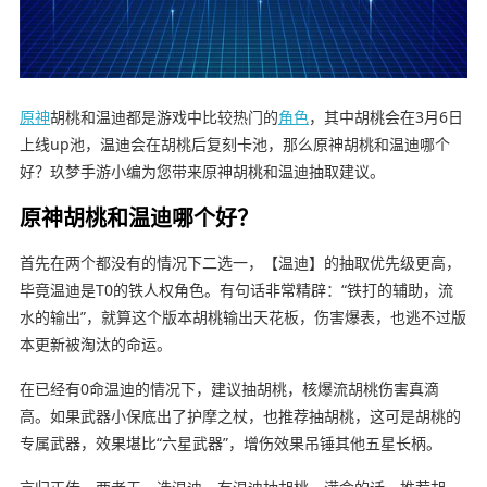
原神
胡桃和温迪都是游戏中比较热门的
角色
，其中胡桃会在3月6日
上线up池，温迪会在胡桃后复刻卡池，那么原神胡桃和温迪哪个
好？玖梦手游小编为您带来原神胡桃和温迪抽取建议。
原神胡桃和温迪哪个好？
首先在两个都没有的情况下二选一，【温迪】的抽取优先级更高，
毕竟温迪是T0的铁人权角色。有句话非常精辟：“铁打的辅助，流
水的输出”，就算这个版本胡桃输出天花板，伤害爆表，也逃不过版
本更新被淘汰的命运。
在已经有0命温迪的情况下，建议抽胡桃，核爆流胡桃伤害真滴
高。如果武器小保底出了护摩之杖，也推荐抽胡桃，这可是胡桃的
专属武器，效果堪比“六星武器”，增伤效果吊锤其他五星长柄。