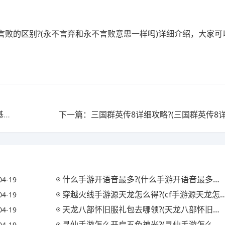
言败的区别?(永不言弃和永不言败意思一样吗)详细介绍，大家可
上一篇：cf手游卫星基地b通小窗口怎么跳?(cf端游卫星基地bug教学)
下一篇：三国群英传8详细攻略?(三国群英传8
什么手游开语音最多?(什么手游开语音最多人机)
04-19
穿越火线手游源天龙怎么得?(cf手游源天龙怎么获得)
04-19
天龙八部怀旧服礼包去哪领?(天龙八部怀旧服哪里有礼包)
04-19
寻仙手游怎么开启五色神光?(寻仙手游怎么开启五色神光任务)
04-19