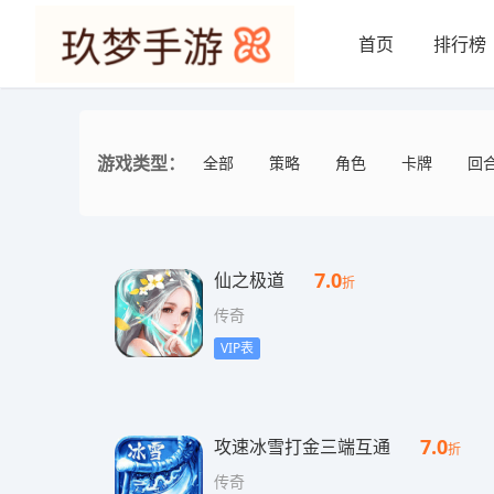
首页
排行榜
游戏类型：
全部
策略
角色
卡牌
回
7.0
仙之极道
折
传奇
VIP表
7.0
攻速冰雪打金三端互通
折
传奇