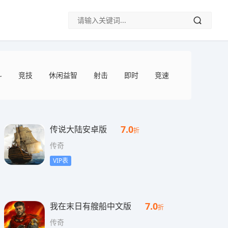
斗
竞技
休闲益智
射击
即时
竞速
音乐
魔
7.0
传说大陆安卓版
折
传奇
VIP表
7.0
我在末日有艘船中文版
折
传奇