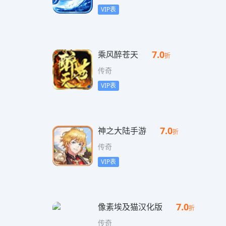
VIP表
7.0
乘风醉苍天
折
传奇
VIP表
7.0
神之大陆手游
折
传奇
VIP表
7.0
像素埃及猫汉化版
折
传奇