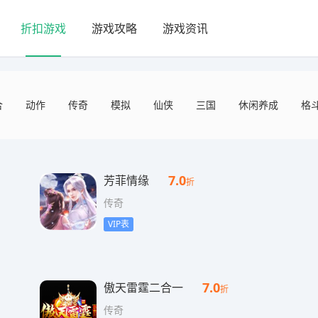
折扣游戏
游戏攻略
游戏资讯
合
动作
传奇
模拟
仙侠
三国
休闲养成
格
7.0
芳菲情缘
折
传奇
VIP表
7.0
傲天雷霆二合一
折
传奇