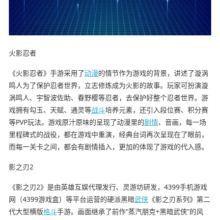
火影忍者
《火影忍者》手游采用了
动漫
的情节作为游戏的背景，讲述了漩涡
鸣人为了保护忍者世界，立志修炼成为火影的故事。玩家可扮演漩
涡鸣人、宇智波佐助、春野樱等忍者，去保护好整个忍者世界。游
戏拥有勾玉、天赋、通灵等
战斗
培养元素，还引入段位赛、积分赛
等PVP玩法。游戏原汁原味的呈现了动漫里的
剧情
、音画，每一场
里程碑式的战役，都在游戏中重演，经典台词再次呈现在了眼前，
而每一关卡之间，都会有剧情插入，更加的体现了游戏的代入感。
影之刃2
《影之刃2》是由英雄互娱代理发行、灵游坊研发，4399手机游戏
网（4399游戏盒）等平台运营的硬派黑暗
武侠
《影之刃系列》第二
代大型横版
格斗
手游。画面继承了前作“蒸汽朋克+黑暗武侠”的风