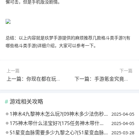
懈可击，但是手机版没剧情。
总结：以上内容就是玖梦手游提供的麻烦推荐几款格斗类手游?(有
哪些格斗类手游)详细介绍，大家可以参考一下。
上一篇
下一篇
上一篇：你现在都在玩什么武侠手游呢?(有什么好的武侠手游)
下一篇：手游氪金究竟值得吗?(手游氪金究竟值得吗)
游戏相关攻略
1神木4九黎神木怎么玩?(09神木多少法伤秒出来够看)
2025-04-05
175神木带什么法宝好?(175任务神木带什么法宝)
2025-04-05
51星变血脉需要多少九黎之心?(51星变血脉升满花多少钻石)
2025-03-28