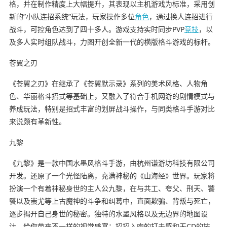
格，并在制作精度上大幅提升，其表现以主机游戏为标准，采用创
新的”小队连招系统”玩法，玩家操作多位
角色
，通过换人连招进行
战斗，可控角色达到了四十多人。游戏支持实时同步PVP
竞技
，以
及多人实时组队战斗，力图开创全新一代的横版格斗游戏的标杆。
苍翼之刃
《苍翼之刃》在继承了《苍翼默示录》系列的美术风格、人物角
色、华丽格斗招式等基础上，又融入了符合手机网游的剧情模式与
养成玩法，特别是招式丰富的划屏战斗操作，与同类格斗手游对比
来说颇有革新性。
九黎
《九黎》是一款中国水墨风格斗手游，由杭州谦游坊科技有限公司
开发。还原了一个光怪陆离，充满神秘的《山海经》世界。玩家将
扮演一个有着神秘身世的主人公九黎，在与共工、夸父、刑天、饕
餮以及蚩尤等上古魔神的斗争和纠葛中，直面欺骗、背叛与死亡，
逐步揭开自己身世的秘密。独特的水墨风格以及无边界的地图设
计，给你带来不一样的视觉盛宴；招招入肉的打击感和无CD的技