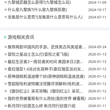
九黎城武器怎么获得?(九黎城怎么玩)
2024-11-09
什么是九黎族?(什么是九黎族民歌)
2024-10-17
龙胤是什么意思?(龙胤是什么意思有什么人)
2024-07-11
游戏相关资讯
推荐两款中国风的手游，武侠类古风类或者神话类的都可以?(中国风手游排行榜)
2024-05-24
冒险之星战士怎么打(冒险之星飞船)
2026-01-13
最后生还者2一周目通关时间 美国末日2游戏时长是多少(最后生还者2一周目多久)
2026-01-13
泰拉瑞亚1.4派对女孩种子(泰拉瑞亚派对女孩原型)
2026-01-12
原神胡桃和温迪哪个好(原神胡桃和温迪选谁)
2026-01-12
雪貂版哈利波特魔法觉醒评测解析(哈利波特魔法觉醒雪球)
2026-01-12
《御剑红尘》采花攻略(《御剑红尘》采花攻略视频)
2026-01-12
我的世界蜂蜜瓶有什么用处(我的世界 蜂蜜瓶)
2026-01-11
新月同行纺惑怎么样 新月同行纺惑介绍
2026-01-11