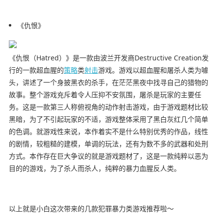
《仇恨》
《仇恨（Hatred）》是一款由波兰开发商Destructive Creation发
行的一款超血腥的
策略
类
射击
游戏。游戏以超血腥和屠杀人类为噱
头，讲述了一个身披黑衣的杀手，在茫茫黑夜中找寻自己的猎物的
故事。整个游戏充斥着令人压抑不安氛围，屠杀是玩家的主要任
务。这是一款第三人称俯视角的动作射击游戏，由于游戏题材比较
黑暗，为了不引起玩家的不适，游戏整体采用了黑白灰红几个简单
的色调。就游戏性来说，本作着实不是什么特别优秀的作品，线性
的剧情，较粗糙的建模，单调的玩法，还有为数不多的武器和处刑
方式。本作存在巨大争议的就是游戏题材了，这是一款纯粹以恶为
目的的游戏，为了杀人而杀人，纯粹的暴力血腥反人类。
以上就是小白这次带来的几款犯罪暴力类游戏推荐啦～