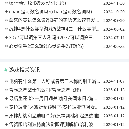
torn动词原形?(to 动词原形)
2024-11-30
chain是可数名词吗?(chair是可数名词吗)
2024-10-20
蘑菇的英语怎么读?(蘑菇的英语怎么读音发音)
2024-09-30
战神4是什么类型游戏?(战神4属于什么类型游戏)
2024-08-02
2077可以调第三人称吗?(2077可以调第三人称吗怎么调)
2024-07-11
心灵杀手2怎么玩?(心灵杀手2好玩吗)
2024-06-28
游戏相关资讯
电脑有什么第一人称或者第三人称的射击游戏?(科幻类、高科技的不用)?
2024-11-07
冒险之星战士怎么打(冒险之星飞船)
2026-01-13
最后生还者2一周目通关时间 美国末日2游戏时长是多少(最后生还者2一周目多久)
2026-01-13
泰拉瑞亚1.4派对女孩种子(泰拉瑞亚派对女孩原型)
2026-01-12
原神胡桃和温迪哪个好(原神胡桃和温迪选谁)
2026-01-12
雪貂版哈利波特魔法觉醒评测解析(哈利波特魔法觉醒雪球)
2026-01-12