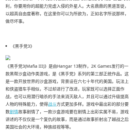
利，你要用你的超能力完虐入侵的外星人。大名鼎鼎的黑道圣徒，
以超高自由度著称，在这里你可以为所欲为，正如名字所说那样，
做尽坏事。
《黑手党3》
《黑手党3(Mafia III)》是由Hangar 13制作，2K Games发行的一
款黑帮沙盒动作类游戏，是《黑手党》系列的第三部正统作品。这
是一款开放世界的沙盒游戏，背景设在六七十年代的美国。玩法上
和侠盗猎车手相似，不过却进行了改进，玩家既可以选择正面作
战，也可以用潜行暗杀的手法来消灭敌人，并且可以通过升级提高
人物的特殊能力，使得
战斗
方式更加多样。游戏中最出彩的部分要
数
剧情
故事剧情了，一款沙盒游戏要在剧情上出彩实属不易，游戏
讲述的不仅仅是一个复仇的故事，而是通过故事折射出了越战之后
美国社会的大环境，种族歧视等等。