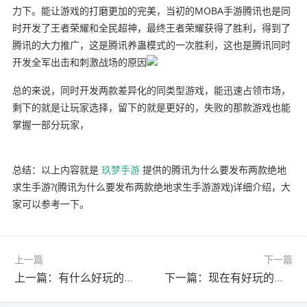
力下。能让游戏的打磨更加的完美，当初的MOBA手游腾讯也是同
时开发了王者荣耀和全民超神，最终王者荣耀获得了胜利，得到了
腾讯的大力推广，这是腾讯养蛊模式的一次胜利，这也是腾讯同时
开发全军出击和刺激战场的原因
总的来说，同时开发两款差异化的同类型游戏，能迅速占领市场，
剩下的就是让玩家选择，留下的就是更好的，失败的那款游戏也能
掌握一部分玩家，
总结：以上内容就是
玖梦手游
提供的腾讯为什么要发布两款绝地
求生手游?(腾讯为什么要发布两款绝地求生手游游戏)详细介绍，大
家可以参考一下。
上一篇
下一篇
上一篇：有什么好玩的密室逃脱或者解谜类的手机游戏推荐?(密室逃脱解密类游戏推荐)
下一篇：现在有好玩的单职业手游吗?打击感很强的那种?(良心单职业手游)