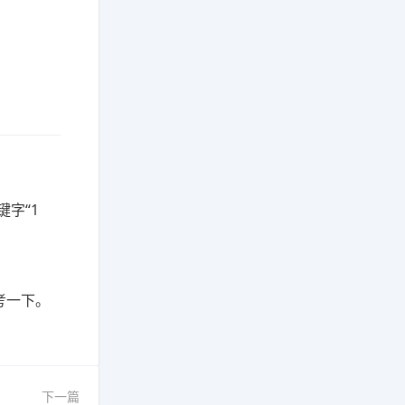
字“1
考一下。
下一篇