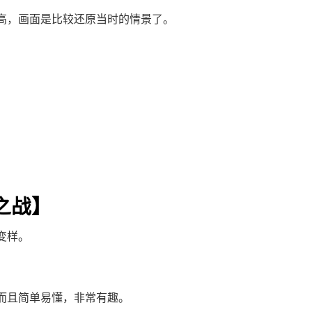
高，画面是比较还原当时的情景了。
明之战】
变样。
而且简单易懂，非常有趣。