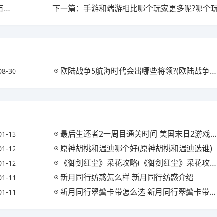
上一篇：LOL手游已经开放试玩，只有不到1%的玩家才有资格试玩，玩家表示太难了，你怎么看?
欧陆战争5航海时代会出哪些将领?(欧陆战争5航海时代会出哪些将领技能)
08-30
最后生还者2一周目通关时间 美国末日2游戏时长是多少(最后生还者2一周目多久)
01-13
原神胡桃和温迪哪个好(原神胡桃和温迪选谁)
01-12
《御剑红尘》采花攻略(《御剑红尘》采花攻略视频)
01-12
新月同行纺惑怎么样 新月同行纺惑介绍
01-11
新月同行翠鬓卡带怎么选 新月同行翠鬓卡带选择推荐
01-11