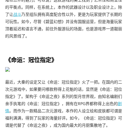
的平衡点。同样，在系统上，本作的武器设计以及职业设计上，除
了让
战斗
乃至组队拥有高度配合性以外，更是为玩家提供了长期的
可玩性。如今，尽管《碧蓝幻想》并没有国服运营，但是海量玩家
顶着延迟和语言不通，前往外服游玩的场面，也是游戏界一道靓丽
的风景线了。
《命运：冠位指定》
最近，大秦的设定又让《命运：冠位指定》火了一把。在国内的二
次元游戏中，如果要问哪款称得上花魁的话，显然是《命运：冠位
指定》了。架构于《命运之夜》系列的型月世界观，由知名编剧们
亲手执笔的《命运：冠位指定》，拥有在RPG界都称得上出色的
剧
情
。而作为一款精品二次元游戏，本作的人设立绘和皮肤都可谓是
福利满满，得到了玩家的海量好评。如今，《命运：冠位指定》可
谓是代替了《命运之夜》，成为国内最大的月厨集散地了。