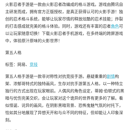
火影忍者手游是一款由火影忍者改编成的格斗游戏。游戏由腾讯自
主研发而成，拥有官方正版授权，是真正获得认可的火影手游！独
创的忍术格斗系统，能够让玩家尽情的释放炫酷的忍术技能；炸裂
的打击感成就完美的格斗体验。同时，游戏还有丰富的忍者
角色
可
以让玩家随意切换！下载火影忍者手机游戏，在多终端的跨屏游戏
中，体验原汁原味的火影世界！
第五人格
标签：网易、
竞技
第五人格手游是一款非对称性对抗竞技手游。悬疑重重的
剧情
构
架、浓郁哥特式的独特画风，生存对抗手游第五人格，以一种特立
独行的方式出现在玩家眼前。人偶风的角色设定，蒂姆·伯顿式的黑
暗与忧伤完美交织，会让玩家对这个诡异的世界有更多的了解。看
似怪诞、诧异的画风，在阴影黑暗背景、恐怖鬼魅气氛的衬托下，
恰如其分地展现了异想天开和与众不同的特征，但却能让人印象深
刻。