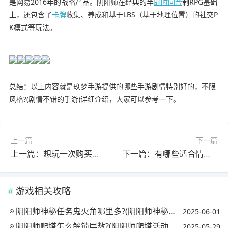
是网易2016年的战略产品。阴阳师在经典的半
即时
回合
制RPG基础
上，还包含了
卡牌
收集、养成和基于LBS（基于地理位置）的社交P
K模式等玩法。
总结：以上内容就是玖梦手游提供的哪些手游剧情特别好的，不限
风格?(剧情不错的手游)详细介绍，大家可以参考一下。
上一篇
下一篇
上一篇：想玩一次购买、不必氪金的剧情手游，大家有什么好的推荐?(不需要氪金的rpg手游)
下一篇：有哪些适合情侣一起玩的联机手机游戏?(有哪些适合情侣一起玩的联机手机游戏)
游戏相关攻略
阴阳师神秘任务鬼火角哪里多?(阴阳师神秘妖怪鬼火角幸运财富)
2025-06-01
阴阳师爬塔怎么解锁层数?(阴阳师爬塔活动攻略)
2025-05-29