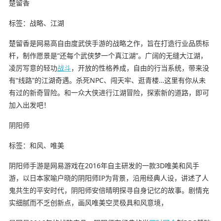
楚留香
标签：战略、江湖
楚留香是网易高自由度武侠手游的战略之作，旨在打造行业品质标
杆，制作愿景是“还每个武侠梦一个真江湖”。广阔的无缝大江湖，
凌厉写意的轻功
战斗
，开放的性格养成，自由的行当系统，带来没
有“线路”的江湖奇遇。杀死NPC、闯天牢、逛青楼…这里有你从未
有过的新奇冒险。和一众大侠进行江湖冒险，探索新的道路，即可
加入出发吧！
阴阳师
标签：和风、唯美
阴阳师手游是网易游戏在2016年自主研发的一款3D唯美和风手
游，以日本家喻户晓的阴阳师IP为背景，沿用经典人设，讲述了人
鬼共生的平安时代，阴阳师安倍晴明探寻自身记忆的故事。剧情充
实细腻而不乏创新点，画风唯美空灵极具和风意境，