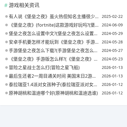
游戏相关资讯
有人说《堡垒之夜》虽火热但知名主播很少入坑，只有大司马和嗨氏，你怎么看?
2025-02-22
《堡垒之夜》(fortnite)这款游戏好玩吗?(堡垒之夜好玩吗值得入手吗)
2024-06-09
堡垒之夜怎么设置中文?(堡垒之夜怎么设置中文switch)
2024-05-29
安卓手机要怎样才能玩到《堡垒之夜》手游?(安卓手机要怎样才能玩到《堡垒之夜》手游游戏)
2024-05-28
手游堡垒之夜怎么下载?(手游堡垒之夜怎么下载安装)
2024-05-27
《堡垒之夜》手游版怎么样?(《堡垒之夜》手游版怎么样玩)
2024-05-23
冒险之星战士怎么打(冒险之星飞船)
2026-01-13
最后生还者2一周目通关时间 美国末日2游戏时长是多少(最后生还者2一周目多久)
2026-01-13
泰拉瑞亚1.4派对女孩种子(泰拉瑞亚派对女孩原型)
2026-01-12
原神胡桃和温迪哪个好(原神胡桃和温迪选谁)
2026-01-12