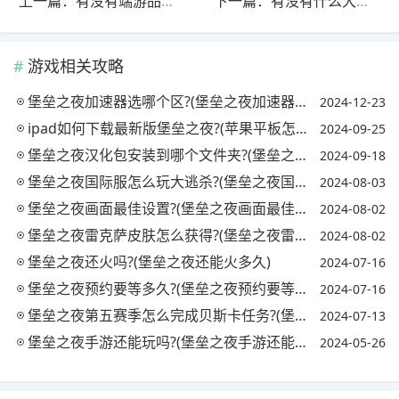
上一篇：有没有端游品质好玩的手游推荐一下?(有没有端游品质好玩的手游推荐一下知乎)
下一篇：有没有什么大型的手游，打击感十足的，打怪升级的可以推荐?(打怪的手游有哪些)
游戏相关攻略
堡垒之夜加速器选哪个区?(堡垒之夜加速器哪个好)
2024-12-23
ipad如何下载最新版堡垒之夜?(苹果平板怎么下载堡垒之夜)
2024-09-25
堡垒之夜汉化包安装到哪个文件夹?(堡垒之夜汉化包安装到哪个文件夹里面)
2024-09-18
堡垒之夜国际服怎么玩大逃杀?(堡垒之夜国际版怎么玩)
2024-08-03
堡垒之夜画面最佳设置?(堡垒之夜画面最佳设置是什么)
2024-08-02
堡垒之夜雷克萨皮肤怎么获得?(堡垒之夜雷克萨皮肤怎么获得视频)
2024-08-02
堡垒之夜还火吗?(堡垒之夜还能火多久)
2024-07-16
堡垒之夜预约要等多久?(堡垒之夜预约要等多久才能进)
2024-07-16
堡垒之夜第五赛季怎么完成贝斯卡任务?(堡垒之夜中贝斯卡任务几级)
2024-07-13
堡垒之夜手游还能玩吗?(堡垒之夜手游还能玩吗现在)
2024-05-26