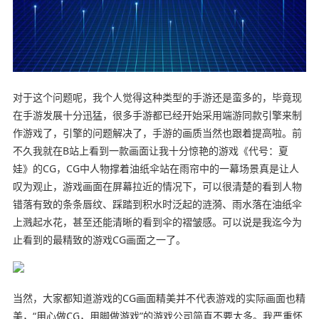
对于这个问题呢，我个人觉得这种类型的手游还是蛮多的，毕竟现
在手游发展十分迅猛，很多手游都已经开始采用端游同款引擎来制
作游戏了，引擎的问题解决了，手游的画质当然也跟着提高啦。前
不久我就在B站上看到一款画面让我十分惊艳的游戏《代号：夏
娃》的CG，CG中人物撑着油纸伞站在雨帘中的一幕场景真是让人
叹为观止，游戏画面在屏幕拉近的情况下，可以很清楚的看到人物
错落有致的条条唇纹、踩踏到积水时泛起的涟漪、雨水落在油纸伞
上溅起水花，甚至还能清晰的看到伞的褶皱感。可以说是我迄今为
止看到的最精致的游戏CG画面之一了。
当然，大家都知道游戏的CG画面精美并不代表游戏的实际画面也精
美，“用心做CG，用脚做游戏”的游戏公司简直不要太多。我严重怀