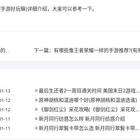
cf手游好玩嘛)详细介绍，大家可以参考一下。
上一篇：有哪些好玩的手游，并且游戏玩不厌?(那些好玩的手游)
最后生还者2一周目通关时间 美国末日2游戏时长是多少(最后生还者2一周目多久)
01-13
原神胡桃和温迪哪个好(原神胡桃和温迪选谁)
01-12
《御剑红尘》采花攻略(《御剑红尘》采花攻略视频)
01-12
新月同行纺惑怎么样 新月同行纺惑介绍
01-11
新月同行翠鬓卡带怎么选 新月同行翠鬓卡带选择推荐
01-11