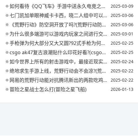
如何看待《QQ飞车》手游中送永久电竞之魂的活动?(qq飞车手游电竞之魂活动网址)
2025-03-09
七门凯加单眼神威卡卡西，晓二人组中可以打过哪一组?(八门凯和双神威卡卡西谁厉害)
2025-03-06
《荒野行动》防空洞开放了吗?(荒野行动防空洞bug)
2025-03-06
为什么很多端游可以游戏内玩家之间进行交易，而基本上手游都不可以玩家之间交易?
2025-03-01
手枪弹为何大部分又大又圆?92式手枪为何设计出两种口径?
2025-02-25
csgo ak47复古浪潮贴什么印花好看?(csgoak复古浪潮适合什么贴纸)
2025-02-25
如今世界上所有的射击游戏中，最接近现实射击手感的是哪款游戏?
2025-02-24
绝地求生手游上线，荒野行动会不会凉?(荒野行动绝地求生和平精英有区别吗)
2025-02-22
网易的荒野行动能对抗腾讯新出的两款吃鸡手游，会不会凉了?(网易吃鸡游戏荒野行动)
2025-02-22
冒险之星战士怎么打(冒险之星飞船)
2026-01-13