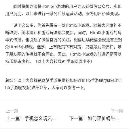
同时将想办法将Html5小游戏的用户导入到微信公众号，实现
用户沉淀，以此来进行一系列后续运营活动，来将用户价值变现。
说了这么多，你首先得有一款Html5小游戏。随着大环境的不
断改变，美术设计和游戏玩法都会更新，同时，Html5小游戏的病
毒式传播，也引起了微信官方的关注。相信后续微信会规范甚至封
杀Html5小游戏。但是，上有政策下有对策，只要朋友圈还在，基
于朋友圈的传播就不会停止。因此，Html5小游戏的前进还是可以
持乐观态度的。（以上内容转载91手游网周小不）
总结：以上内容就是玖梦手游提供的如何评价H5手游呢?(如何评价
h5手游呢视频)详细介绍，大家可以参考一下。
上一篇
下一篇
上一篇：手机怎么玩云顶之弈?(手机怎么玩云顶之弈电脑版)
下一篇：如何评价蜗牛游戏开发的手游《九阳神功2》?(如何评价蜗牛游戏开发的手游《九阳神功2》这个游戏)