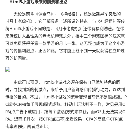
Html5小游戏未来的前景和出路
无论是前辈《像素鸟》、《神经猫》，还是近期异军突起的
《月卡老虎机》，它们都具备上述所说的特点，与《神经猫》等传
统Html5小游戏不同的是，《月卡老虎机》还带有福利诱惑。在带
来传统拼人品性质的老虎机游戏之外，摇中三个游戏图标的玩家就
可以免费获得任意一款手游的月卡一张。这无疑也成为了这个小游
戏的传播刺激点，正因如此，它才能上线不到一天就获得独立IP过
万的访问量。
由此可以预见，Html5小游戏必须在保有自己优势特色的同
时，寻找到新的刺激点，来给予用户新鲜感和传播行动力，以达到
传播的目的。不过，Html5小游戏的流量变现目前还不是很成熟。P
C端按CPM(每千展现)模式成熟。移动上玩法则不一样，常见是用C
PA(点广告下载应用，按每个激活)方式来算钱，而iOS上无法实现C
PA。退而求其次，按CTR(点击率)来看效果，CPA的高低与CTR(点
击率)相关，两者成正比。