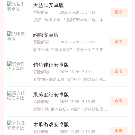
大益阳安卓版
查看
冒险解谜
2026-05-28 15:24:43
您好！欢迎下载“大益阳”安卓客户端。本应用是益阳本地的综合服务平台，提供新闻资讯、政务服务、生活缴费、交通出行等便捷功能。您可以通过它随时了解家乡动态，在线办理事务，享
约嗨安卓版
查看
冒险解谜
2026-05-28 15:23:55
欢迎下载“约嗨安卓版”！这是一个专为年轻人打造的社交娱乐平台，汇集了多样派对、线下活动及兴趣小组信息。你可轻松发现附近精彩，快速结识同城好友，一起探索好玩日程。应用设计
钓鱼伴侣安卓版
查看
冒险解谜
2026-05-28 15:19:11
专业钓鱼辅助工具《钓鱼伴侣安卓版》现已上线！它内置详尽的潮汐、天气与渔汛数据，助您精准选择出钓时机。更有丰富的钓点百科、装备技巧和鱼种图鉴，从新手到高手都能用。智能记
果冻贴纸安卓版
查看
冒险解谜
2026-05-28 15:16:45
欢迎下载“果冻贴纸安卓版”！这款贴纸应用拥有海量晶莹Q萌的果冻风格贴纸，涵盖可爱表情、个性文字、潮流装饰等多种类型，触感设计生动有趣。操作便捷，一键即可轻松添加到图片或
木瓜游戏安卓版
查看
冒险解谜
2026-05-28 15:16:42