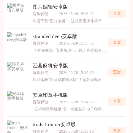
图片编辑安卓版
查看
冒险解谜
2026-05-28 15:36:37
欢迎下载“图片编辑”！这款应用操作简单、功能强大，能帮助你轻松美化和处理图片。无论是裁剪、调整亮度、添加文字，还是滤镜、美颜，都非常方便使用。适合想要快速制作出精美图片
stranded deep安卓版
查看
冒险解谜
2026-05-28 15:35:56
《深海搁浅》安卓版现已上线！在这款开放世界生存游戏中，你将扮演一名遭遇空难的幸存者，独自置身于广袤无垠的太平洋群岛。面对烈日、饥饿与潜伏的危险，你必须采集资源、建造营地
泾县麻将安卓版
查看
冒险解谜
2026-05-28 15:35:15
欢迎体验“泾县麻将安卓版”！这款游戏原汁原味复刻安徽泾县本地麻将玩法，包含定缺、混牌等特色规则，画面简洁流畅，操作轻松易上手。无论你是麻将爱好者还是想感受地方棋牌魅力，都
安卓印章手机版
查看
冒险解谜
2026-05-28 15:34:25
“安卓印章手机版”是一款便捷的电子印章管理与使用工具。它允许您在手机端快速制作、管理和调用各类电子印章，轻松应用于合同、文件等电子文档，高效安全，助力实现移动办公与无
trials frontier安卓版
查看
冒险解谜
2026-05-28 15:33:16