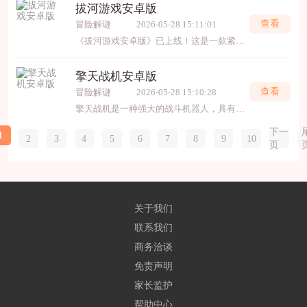
拔河游戏安卓版
查看
冒险解谜
2026-05-28 15:11:01
《拔河游戏安卓版》已上线！这是一款紧张刺激的多人竞技游戏，完美还原真实拔河的力量对决。选择你的角色，与队友默契配合，在节奏紧凑的比赛中战胜对手！简洁的画面、流畅的操作与多
擎天战机安卓版
查看
冒险解谜
2026-05-28 15:10:28
擎天战机是一种强大的战斗机器人，具有出色的战斗能力和先进的技术装备。它拥有高速飞行的能力，可以在各种复杂的战场环境中执行任务。擎天战机还配备了强大的武器系统，能够精确
下一
1
2
3
4
5
6
7
8
9
10
页
关于我们
联系我们
商务洽谈
免责声明
家长监护
帮助中心