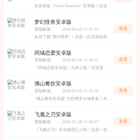
欢迎体验《Trials Frontier》安卓版！在这款备受好评的摩托特技游戏中，您将驾驶越野摩托车穿越充满挑战的障碍赛道，展现精准操控与平衡技巧。游戏拥有丰富的关卡、逼真的物理引
梦幻怪兽安卓版
查看
冒险解谜
2026-05-28 15:31:51
欢迎下载“梦幻怪兽”！这是一款充满创意和趣味的休闲游戏，在游戏中你可以与各种神奇的怪兽互动，收集、培养它们，组建自己的梦幻怪兽团队。丰富的关卡设计和多样的怪兽类型保证让
同城恋爱安卓版
查看
冒险解谜
2026-05-28 15:30:31
《同城恋爱安卓版》火热上线！在这里，遇见附近缘分，轻松邂逅心动的TA。应用智能推荐匹配，畅享即时聊天、浪漫约会等丰富功能，助你开启甜蜜故事。安全可靠，操作简单，无论寻找知己还是
佛山餐饮安卓版
查看
冒险解谜
2026-05-28 15:26:30
“佛山餐饮安卓版”为您网罗全城美食！本应用汇聚佛山本地特色餐厅、实时优惠与用户点评，助您便捷探店、在线订座。清爽界面操作流畅，是您品味粤菜精髓、发现街头小吃的得力助手
飞溅之刃安卓版
查看
冒险解谜
2026-05-28 15:26:27
《飞溅之刃》安卓版现已上线！这是一款令人上瘾的休闲切割游戏，以绚丽的色彩飞溅和流畅的解压体验为核心。只需轻触屏幕，操控利刃划破天际，在动感音效中粉碎不断来袭的缤纷物体，享