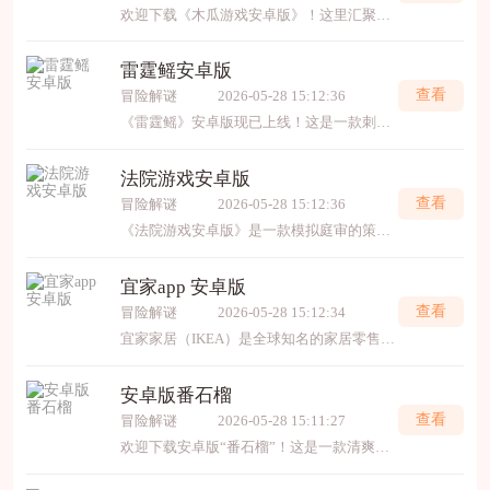
欢迎下载《木瓜游戏安卓版》！这里汇聚了丰富精品手机游戏，涵盖休闲益智、热血竞技、角色扮演等多种类型。界面清爽，操作流畅，提供海量正版游戏及独家福利。一键下载安装，即刻畅玩
雷霆鳐安卓版
查看
冒险解谜
2026-05-28 15:12:36
《雷霆鳐》安卓版现已上线！这是一款刺激的深海飞行射击游戏，你将操控炫酷的机械鳐鱼，在神秘海洋中穿梭激战。游戏拥有华丽的弹幕特效、丰富的关卡挑战和强大的升级系统，带给你畅
法院游戏安卓版
查看
冒险解谜
2026-05-28 15:12:36
《法院游戏安卓版》是一款模拟庭审的策略体验游戏。你将扮演法官、律师等角色，深入分析案情、收集证据、进行辩论，最终做出公正裁决。游戏高度还原真实法庭流程与法律逻辑，在趣
宜家app 安卓版
查看
冒险解谜
2026-05-28 15:12:34
宜家家居（IKEA）是全球知名的家居零售品牌，1943年创立于瑞典，以“为大众创造更美好的日常生活”为理念。其特色在于提供设计简洁、功能实用且价格实惠的家具和家居用品，涵盖卧室、
安卓版番石榴
查看
冒险解谜
2026-05-28 15:11:27
欢迎下载安卓版“番石榴”！这是一款清爽高效的手机工具，主打一键加速、垃圾清理与实时监控，能轻松释放存储、提升运行速度。界面简洁无广告，操作流畅省心，是优化安卓设备、保持手