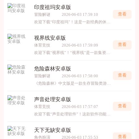
印度祖玛安卓版
查看
冒险解谜
2026-06-03 17:59:10
欢迎下载“印度祖玛”！这是一款经典的休闲益智游戏，融合了印度传统文化元素，操作简单但充满挑战。在游戏中，玩家需要匹配相同颜色的宝石，消除屏幕上的宝石组合，考验你的观察力和反
视界线安卓版
查看
体育竞技
2026-06-03 17:59:09
欢迎下载“视界线”！“视界线”是一款集资讯、娱乐、社交于一体的创新应用，旨在为用户提供最新、最热、最精彩的内容。不论你喜欢看新闻、追剧，还是与好友交流，这里都能满足你的
危险森林安卓版
查看
冒险解谜
2026-06-03 17:58:00
《危险森林》中文版是一款生存冒险类游戏，玩家将置身于神秘而危机四伏的森林中，通过采集资源、建造庇护所、对抗野兽及超自然生物以求生。游戏采用开放世界设计，包含昼夜循环、
声音处理安卓版
查看
体育竞技
2026-06-03 17:57:07
欢迎下载“声音处理软件”！这款软件功能强大，操作简便，适合音频编辑、录音、特效处理等多种需求。无论是制作音乐、剪辑音频还是修复录音，都能轻松实现。其多样的工具和效果保证
天下无缺安卓版
查看
角色扮演
2026-06-03 17:55:53