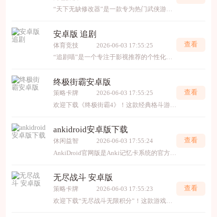
“天下无缺修改器”是一款专为热门武侠游戏《天下无缺》设计的辅助工具，旨在提升玩家游戏体验。通过该修改器，玩家可自由调整角色属性（如生命、内力、金钱等）、解锁隐藏内容或跳
安卓版 追剧
查看
体育竞技
2026-06-03 17:55:25
“追剧喵”是一个专注于影视推荐的个性化平台，致力于为用户提供最新、最热门的剧集、电影及综艺资讯。通过智能算法分析用户偏好，精准推送符合口味的影视内容，涵盖国内外各大流
终极街霸安卓版
查看
策略卡牌
2026-06-03 17:55:25
欢迎下载《终极街霸4》！这款经典格斗游戏汇聚了众多著名角色，拳拳到肉，动作精彩刺激。丰富的战斗模式和多样的技能组合，让玩家享受极致的格斗快感。无论是单人挑战还是多人对战，
ankidroid安卓版下载
查看
休闲益智
2026-06-03 17:55:24
AnkiDroid官网版是Anki记忆卡系统的官方Android客户端，由Anki团队维护，与桌面版数据无缝同步。它基于间隔重复算法，帮助用户高效记忆单词、知识点等内容，支持多媒体卡片（文本、图
无尽战斗 安卓版
查看
策略卡牌
2026-06-03 17:55:23
欢迎下载“无尽战斗无限积分”！这款游戏以激烈的战斗场面和丰富的武器装备为特色，让你尽情体验无尽的战斗乐趣。通过不断升级和挑战，获得无限积分，轻松提升自己的战斗实力。游戏