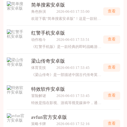
简单搜索安卓版
查看
角色扮演
2026-06-03 17:55:00
欢迎下载“简单搜索安卓版”！这是一款轻便实用的搜索应用，操作简单、界面清新，让你快速找到所需内容。无论是网页信息、图片还是新闻，都能一键搜索，节省你的时间和精力。简洁高效
红警手机安卓版
查看
动作格斗
2026-06-03 17:53:51
《红警手机版》是一款经典的即时战略游戏，玩家可以选择加入苏联、盟军或纳粹三方阵营，在二战背景下展开激烈的战斗。游戏中包含丰富的单人任务和多人对战模式，玩家需要制定战略
梁山传奇安卓版
查看
体育竞技
2026-06-03 17:53:45
《梁山传奇》是一部描述中国古代传奇英雄梁山泊七十二猛将的故事。故事讲述了宋朝末年，梁山泊上有一群有志青年聚集，他们身怀绝技，齐心协力对抗朝廷的贪官污吏，成为山东泰山地区
特效软件安卓版
查看
冒险解谜
2026-06-03 17:53:45
特效是指在影视、游戏等视觉媒体中，通过技术手段创造出超越现实或难以实拍的视觉效果，分为视觉特效（VFX）和特殊效果（SFX）。VFX依赖计算机生成图像（CGI）、动态捕捉和合成技术，用于打造
avfun官方安卓版
查看
策略卡牌
2026-06-03 17:52:16