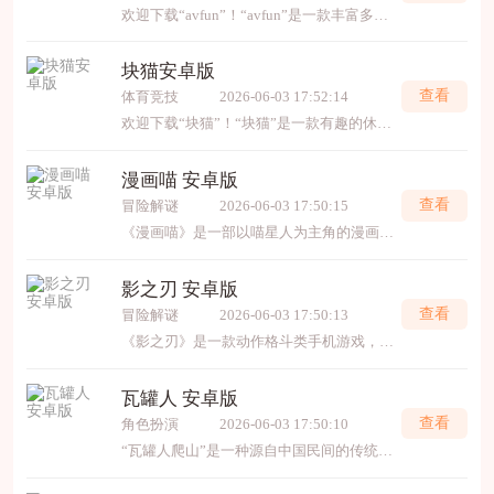
欢迎下载“avfun”！“avfun”是一款丰富多彩的娱乐平台，提供海量高清资源，满足您的各种兴趣和需求。界面简洁友好，使用方便，让您轻松享受精彩内容。无论是娱乐、学习还是休闲，都能
块猫安卓版
查看
体育竞技
2026-06-03 17:52:14
欢迎下载“块猫”！“块猫”是一款有趣的休闲游戏，操作简单，适合各个年龄段的玩家。游戏中你可以扮演可爱的猫咪，完成各种有趣的任务和挑战，体验放松和快乐的时光。丰富的关卡设计
漫画喵 安卓版
查看
冒险解谜
2026-06-03 17:50:15
《漫画喵》是一部以喵星人为主角的漫画，讲述了一只名叫小喵的喵星人在地球上冒险的故事。小喵具有超能力，能够变身为各种形态，并与人类展开一系列搞笑、感人的互动。在与人类的
影之刃 安卓版
查看
冒险解谜
2026-06-03 17:50:13
《影之刃》是一款动作格斗类手机游戏，融合了精彩的剧情和流畅的战斗体验。游戏中，玩家可以扮演武者，探索丰富的关卡和副本，体验多样的技能和招式，享受刺激的战斗快感。画面精美，音
瓦罐人 安卓版
查看
角色扮演
2026-06-03 17:50:10
“瓦罐人爬山”是一种源自中国民间的传统杂技表演，表演者需头顶或肩扛装满水的瓦罐，在不借助双手扶持的情况下攀爬陡峭的山坡或台阶。这一技艺考验平衡力、耐力和心理素质，稍有