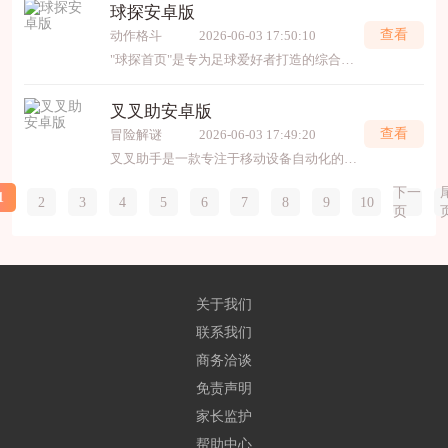
球探安卓版
查看
动作格斗
2026-06-03 17:50:10
"球探首页"是专为足球爱好者打造的综合性体育资讯平台，提供全球赛事即时比分、赛程更新、数据分析及深度报道。首页整合五大联赛、欧冠等热门赛事动态，涵盖赛前预测、赛后复盘
叉叉助安卓版
查看
冒险解谜
2026-06-03 17:49:20
叉叉助手是一款专注于移动设备自动化的辅助工具，主要用于游戏和应用的脚本操作。它支持安卓和iOS平台，提供按键精灵、手势录制、定时任务等功能，帮助用户实现重复性操作的自动
下一
1
2
3
4
5
6
7
8
9
10
页
关于我们
联系我们
商务洽谈
免责声明
家长监护
帮助中心