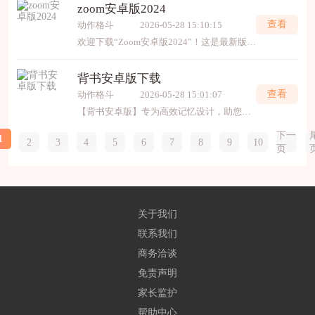
zoom安卓版2024
查看
动作格斗
2026-05-28 15:10:15
欢迎下载“Zoom安卓版2024”！这是最新版本的Zoom视频会议应用，提供高清音视频通话、屏幕共享、会议录制等丰富功能。无论是工作会议、在线教学还是社交聚会，都能轻松应对，提升沟
背书安卓版下载
查看
动作格斗
2026-05-28 15:01:07
【背书安卓版】专为高效记忆设计，助您轻松掌握知识点。应用内置智能复习计划、多样背诵模式与简洁界面，支持离线使用，是学习备考的得力助手。欢迎点击下载，开启您的高效背诵之旅
下一
1
2
3
4
5
6
7
8
9
10
页
关于我们
联系我们
商务洽谈
免责声明
家长监护
帮助中心