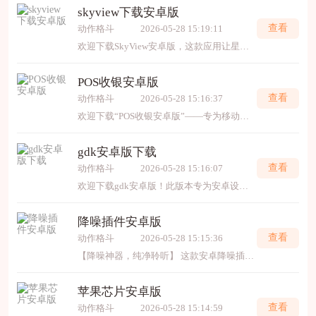
skyview下载安卓版
查看
动作格斗
2026-05-28 15:19:11
欢迎下载SkyView安卓版，这款应用让星空触手可及！只需将手机对准天空，它便能实时识别星座、行星与卫星，带您探索宇宙奥秘。不论是天文爱好者，还是好奇的初学者，其直观的增强现实界
POS收银安卓版
查看
动作格斗
2026-05-28 15:16:37
欢迎下载“POS收银安卓版”——专为移动收银打造的便捷工具。它支持快速扫码收款、实时账单管理与数据统计，界面简洁，操作流畅。无论您是实体店主还是小微商户，都能轻松提升收
gdk安卓版下载
查看
动作格斗
2026-05-28 15:16:07
欢迎下载gdk安卓版！此版本专为安卓设备优化，提供稳定流畅的游戏开发与运行环境。它集成了高性能图形渲染和便捷开发工具，助力开发者高效创作，也为玩家带来更佳的游戏体验。请通
降噪插件安卓版
查看
动作格斗
2026-05-28 15:15:36
【降噪神器，纯净聆听】 这款安卓降噪插件智能识别环境噪音，一键消除通话、录音中的杂音干扰，让人声清晰突出。操作简单，实时处理，高效省电。无论是线上会议、录音采访还是日常通
苹果芯片安卓版
查看
动作格斗
2026-05-28 15:14:59