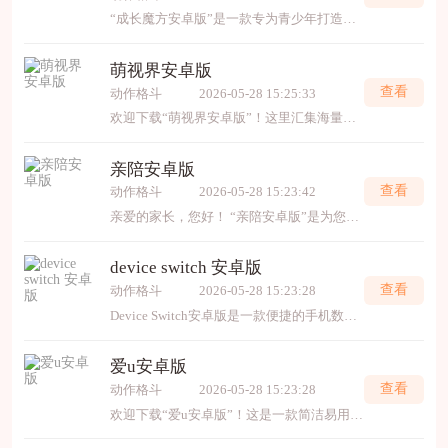
“成长魔方安卓版”是一款专为青少年打造的趣味学习应用，它将知识融入魔方挑战与互动游戏中，帮助孩子在动手动脑间激发潜能、拓展思维。应用涵盖数学、逻辑、语言等多领域内容
萌视界安卓版
查看
动作格斗
2026-05-28 15:25:33
欢迎下载“萌视界安卓版”！这里汇集海量高清动漫，新番连载、经典补番一应俱全。界面清新可爱，操作流畅便捷，支持离线缓存与个性化推荐，是你的专属二次元乐园。快来加入，随时沉浸于
亲陪安卓版
查看
动作格斗
2026-05-28 15:23:42
亲爱的家长，您好！ “亲陪安卓版”是为您精心打造的家庭教育陪伴助手。我们专注于提供科学、有趣的亲子互动内容与实用工具，助力您轻松规划孩子成长，共享美好时光。 应用内包含海
device switch 安卓版
查看
动作格斗
2026-05-28 15:23:28
Device Switch安卓版是一款便捷的手机数据迁移工具，可轻松将旧设备中的联系人、照片、应用等快速传输至新安卓手机。操作简单，无需复杂设置，保障数据安全完整。无论您是换机新
爱u安卓版
查看
动作格斗
2026-05-28 15:23:28
欢迎下载“爱u安卓版”！这是一款简洁易用的工具应用，专注于提供便捷的生活服务和实用功能。界面清晰友好，操作流畅顺畅，能高效满足您的日常所需。无论查询信息、管理事务还是轻