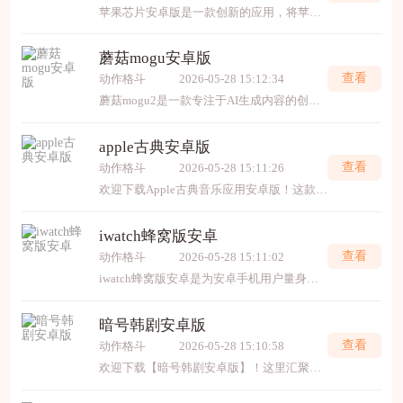
苹果芯片安卓版是一款创新的应用，将苹果芯片的高效性能模拟至安卓平台。它优化了运行速度与能耗管理，带来更流畅的使用体验。欢迎下载探索，感受跨越系统的技术融合，畅享高效便携
蘑菇mogu安卓版
查看
动作格斗
2026-05-28 15:12:34
蘑菇mogu2是一款专注于AI生成内容的创新工具，凭借先进的深度学习技术，为用户提供高效、精准的文本、图像及多模态内容创作服务。其核心优势在于强大的自然语言处理能力，可快速
apple古典安卓版
查看
动作格斗
2026-05-28 15:11:26
欢迎下载Apple古典音乐应用安卓版！这款应用专为古典乐爱好者设计，提供海量高质量录音、详细曲目信息与智能搜索，助您轻松探索古典世界。无论是资深乐迷还是入门新手，都能在这里
iwatch蜂窝版安卓
查看
动作格斗
2026-05-28 15:11:02
iwatch蜂窝版安卓是为安卓手机用户量身打造的智能手表。它不仅拥有iwatch的时尚设计与丰富功能，更支持独立蜂窝网络连接。即使手机不在身边，您也能随时接打电话、收发信息，并享
暗号韩剧安卓版
查看
动作格斗
2026-05-28 15:10:58
欢迎下载【暗号韩剧安卓版】！这里汇聚海量热门韩剧，更新及时、字幕同步，提供高清流畅的观看体验。界面简洁易用，支持离线缓存，随时随地畅享精彩剧情。无论是经典剧集还是最新热播