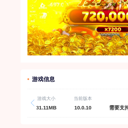
游戏信息
游戏大小
当前版本
31.11MB
10.0.10
需要支持