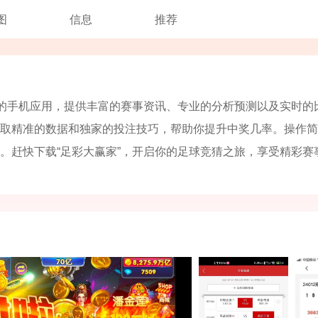
图
信息
推荐
计的手机应用，提供丰富的赛事资讯、专业的分析预测以及实时的
取精准的数据和独家的投注技巧，帮助你提升中奖几率。操作简
。赶快下载“足彩大赢家”，开启你的足球竞猜之旅，享受精彩赛