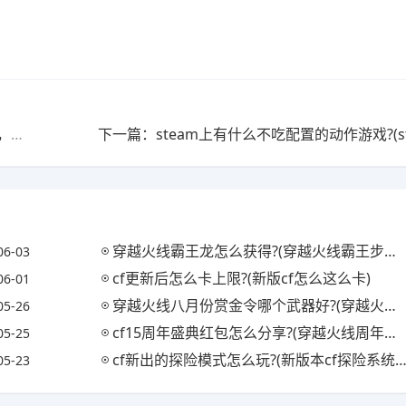
上一篇：现在有什么好玩的动作网游吗?不需要玩的人多，也不需要金价很高，只要有乐趣，刷本爆装备一类的，有吗?
穿越火线霸王龙怎么获得?(穿越火线霸王步怎么走)
06-03
cf更新后怎么卡上限?(新版cf怎么这么卡)
06-01
穿越火线八月份赏金令哪个武器好?(穿越火线最新赏金令什么时候结束)
05-26
cf15周年盛典红包怎么分享?(穿越火线周年庆红包)
05-25
cf新出的探险模式怎么玩?(新版本cf探险系统在哪里)
05-23