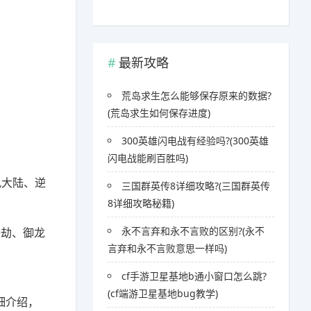
最新攻略
荒岛求生怎么能够保存原来的数据?
(荒岛求生如何保存进度)
300英雄闪电战有经验吗?(300英雄
闪电战能刷百胜吗)
九大陆、逆
三国群英传8详细攻略?(三国群英传
8详细攻略秘籍)
永不言弃和永不言败的区别?(永不
浩劫、御龙
言弃和永不言败意思一样吗)
cf手游卫星基地b通小窗口怎么跳?
(cf端游卫星基地bug教学)
详细介绍，