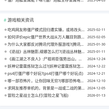
僵尸炮艇金属能干啥?(僵尸炮艇生存金属有什么用)
2025-04-03
游戏相关资讯
吃鸡网友称僵尸模式回归遭实锤，或将改头换面!这是怎么回事?(吃鸡有僵尸模式的是什么游戏?)
2025-02-11
如何评价epic僵尸世界大战从万人瞩目到跌落神坛?(epic僵尸世界大战叫什么名字)
2025-02-05
为什么大家都反对腾讯代理外服游戏?(腾讯为什么不代理cs)
2025-01-30
《逆战》丛林魅影,缇娜怎么打?(逆战丛林魅影缇娜介绍)
2025-01-11
《画江湖之不良人》:尸祖将臣强势出山，复活鬼王、冥帝，还带领玄教旧部回归，你怎么看?
2024-12-24
妖神记雷霆炼狱怎么过?(妖神记雷霆炼狱怎么过第二关)
2024-12-22
ps4打僵尸哪个好玩?(ps4打僵尸哪个好玩点)
2024-12-21
哪一部恐怖片，让你回味无穷?(哪部恐怖电影)
2024-12-10
求网友推荐单机的，背景是一战或二战的第一人称射击游戏，要自由度高点的，谢谢网友了?
2024-12-05
冒险之星战士怎么打(冒险之星飞船)
2026-01-13