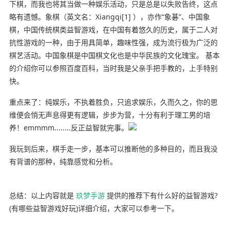
下棋，而我也将其当做一种娱乐活动，只是总是以失败告终，这点
略有遗憾。象棋（英文名：Xiangqi[1] ），亦作“象碁”、中国象
棋，中国传统棋类益智游戏，在中国有着悠久的历史，属于二人对
抗性游戏的一种，由于用具简单，趣味性强，成为流行极为广泛的
棋艺活动。中国象棋是中国棋文化也是中华民族的文化瑰宝。 基本
的介绍你可以参照百度百科，当时我是父亲手把手教的，上手特别
快。
重点来了：纯娱乐，不执着胜负，只追求娱乐，久而久之，你的思
维便会悄无声息得更有逻辑，步步为营，十分有利于理工男的培
养！emmmm........反正益智就完事。
我玩到后来，棋手走一步，基本可以推断他的多种目的，而且我没
有背谱的那种，纯靠感觉和分析。
总结：以上内容就是
玖梦手游
提供的推荐下有什么好的益智游戏?
(有哪些益智游戏好玩)详细介绍，大家可以参考一下。