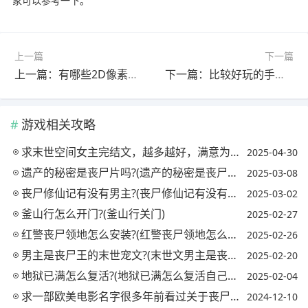
家可以参考一下。
上一篇
下一篇
上一篇：有哪些2D像素类的僵尸生存手游值得推荐?(有哪些2d像素类的僵尸生存手游值得推荐一下)
下一篇：比较好玩的手机卡牌类游戏有哪些好的推荐?(最好玩的手机卡牌游戏)
游戏相关攻略
求末世空间女主完结文，越多越好，满意为止?(末世女主空间文推荐)
2025-04-30
遗产的秘密是丧尸片吗?(遗产的秘密是丧尸片吗百度云)
2025-03-08
丧尸修仙记有没有男主?(丧尸修仙记有没有男主的小说)
2025-03-02
釜山行怎么开门?(釜山行关门)
2025-02-27
红警丧尸领地怎么安装?(红警丧尸领地怎么安装mod)
2025-02-26
男主是丧尸王的末世宠文?(末世文男主是丧尸王照顾女主)
2025-02-20
地狱已满怎么复活?(地狱已满怎么复活自己代码)
2025-02-04
求一部欧美电影名字很多年前看过关于丧尸，人被逼到屋顶上，然后，逃跑之类的?
2024-12-10