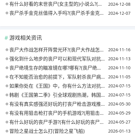
有什么好看的末世丧尸(女主型的)小说么?(末世文推荐 女主丧尸)
2024-12-08
丧尸杀手金克丝值得入手吗?(丧尸杀手金克丝值得入手吗知乎)
2024-12-07
游戏相关资讯
丧尸大作战怎样开阵营光环?(丧尸大作战怎样开阵营光环视频)
2024-11-16
强化到什么地步的丧尸可以和现代军队对抗?(丧尸vs)
2024-11-13
丧尸绝境生存的瞄准镜在哪?哪有?(丧尸绝境生存狙击步枪)
2024-11-10
在不知能否治愈的前提下，军队射杀丧尸病毒感染者，其丧尸家属以及社会会是什么态度?
2024-11-05
如果你处在《王国》中，你有什么方法对抗或抵御丧尸?(王国里面的僵尸怕什么)
2024-07-15
韩剧《王国第二季》引全球观剧热潮，韩国"丧尸片"为何能走向世界?
2024-07-15
有没有真实感强还好玩的打丧尸枪击游戏推荐?
2024-05-30
有没有用狙击枪打丧尸的手机游戏?(用狙击枪打僵尸的游戏)
2024-05-29
有什么好玩的丧尸手游?(有什么好玩的丧尸手游推荐)
2024-05-27
冒险之星战士怎么打(冒险之星飞船)
2026-01-13