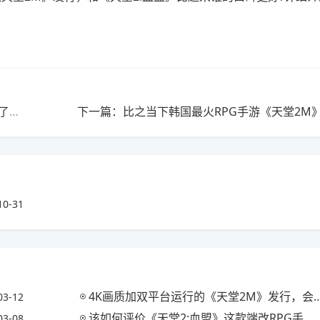
上一篇：除了王者荣耀还有哪些画质高的moba手游?(除了王者荣耀还有哪些画质高的moba手游游戏)
10-31
4K画质加双平台运行的《天堂2M》发行，会对《天堂2:血盟》造成什么影响?
03-12
该如何评价《天堂2:血盟》这款端改RPG手游?(天堂2血盟手游官官网)
03-08