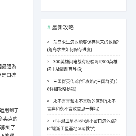
最新攻略
荒岛求生怎么能够保存原来的数据?
(荒岛求生如何保存进度)
300英雄闪电战有经验吗?(300英雄
国最强游
闪电战能刷百胜吗)
但是口碑
三国群英传8详细攻略?(三国群英传
8详细攻略秘籍)
永不言弃和永不言败的区别?(永不
言弃和永不言败意思一样吗)
都运用到了
多卖点的
cf手游卫星基地b通小窗口怎么跳?
都搬到了
(cf端游卫星基地bug教学)
.5的评