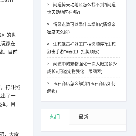
问道惊天动地区怎么找不到?(问道
惊天动地区在哪?)
情缘点数可以靠什么增加?(情缘亲
密度怎么刷)
2》的世
让玩家在
生死狙击神器工厂抽奖顺序?(生死
战。目前
狙击手游神器工厂抽奖顺序)
问道中的宠物强化一次大概加多少
成长?(问道宠物强化上限图表)
玉石商店怎么解锁?(玉石商店如何
游，打斗照
解锁)
造出了一
选择，目
热门
最新
介绍，大家