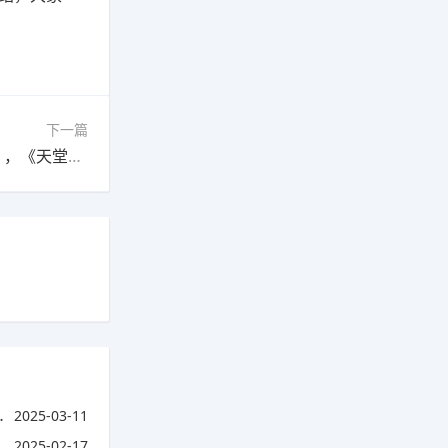
下一篇
下一篇：比之当下韩国最火RPG手游《天堂2M》，《天堂2:血盟》有什么特色?(韩国天堂二手游)
2025-03-11
2025-02-17