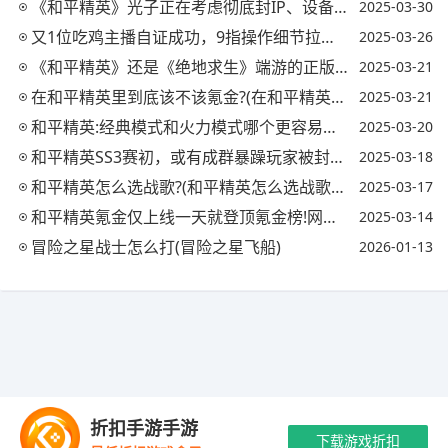
《和平精英》光子正在考虑彻底封IP、设备、身份信息，外挂无处可藏!你怎么看?
2025-03-30
又1位吃鸡主播自证成功，9指操作细节拉满，全程露手打脸黑粉，CG犄角实力如何?
2025-03-26
《和平精英》还是《绝地求生》端游的正版手游吗?还是和端游绝地求生没有任何关系了?
2025-03-21
在和平精英里到底该不该氪金?(在和平精英里到底该不该氪金买衣服)
2025-03-21
和平精英:经典模式和火力模式哪个更容易吃鸡，还是一样?(和平精英火力模式攻略)
2025-03-20
和平精英SS3赛初，或有成群暴躁玩家被封号，集中在王牌段位以下，你有什么看法?
2025-03-18
和平精英怎么选战歌?(和平精英怎么选战歌视频)
2025-03-17
和平精英氪金仅上线一天就登顶氪金榜!网友:不如王者一款皮肤!对此你怎么看?
2025-03-14
冒险之星战士怎么打(冒险之星飞船)
2026-01-13
Copyright © 2021-2035 玖梦手游 版权所有 网站备案号：
陕ICP备
折扣手游手游
2024039155号-2
抵制不良游戏 拒绝盗版游戏 注意自我保护 谨防受骗上
下载游戏折扣