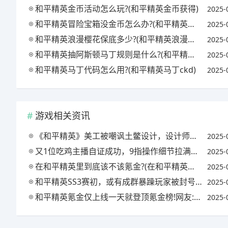
和平精英金币活动怎么玩?(和平精英金币获得)
2025-
和平精英冒险宝箱没金币怎么办?(和平精英宝箱bug)
2025-
和平精英浪漫樱花保底多少?(和平精英浪漫樱花套装怎么获得)
2025-
和平精英抽阿斯顿马丁规则是什么?(和平精英阿斯顿马丁抽奖技巧视频)
2025-
和平精英马丁代码怎么用?(和平精英马丁ckd)
2025-
游戏相关资讯
《和平精英》美工被嘲讽土鳖设计，设计师真容出镜，玩家认为是错觉，这怎么回事?
2025-
又1位吃鸡主播自证成功，9指操作细节拉满，全程露手打脸黑粉，CG犄角实力如何?
2025-
在和平精英里到底该不该氪金?(在和平精英里到底该不该氪金买衣服)
2025-
和平精英SS3赛初，或有成群暴躁玩家被封号，集中在王牌段位以下，你有什么看法?
2025-
和平精英氪金仅上线一天就登顶氪金榜!网友:不如王者一款皮肤!对此你怎么看?
2025-