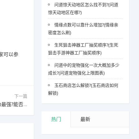
问道惊天动地区怎么找不到?(问道
惊天动地区在哪?)
情缘点数可以靠什么增加?(情缘亲
密度怎么刷)
生死狙击神器工厂抽奖顺序?(生死
狙击手游神器工厂抽奖顺序)
家可以参
问道中的宠物强化一次大概加多少
成长?(问道宠物强化上限图表)
玉石商店怎么解锁?(玉石商店如何
解锁)
下一篇
下一篇：在天堂系列手游中，《天堂2M》是否为最强?能否全面胜过《天堂2:血盟》?
热门
最新