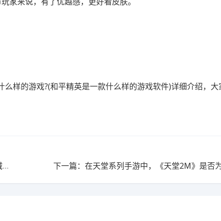
币玩家来说，有了优越感，更好看皮肤。
么样的游戏?(和平精英是一款什么样的游戏软件)详细介绍，大
上一篇：海贼王:你知道有哪些关于海贼王的游戏吗?(海贼王:你知道有哪些关于海贼王的游戏吗英文)