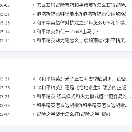
怎么获得冒险宝箱和平精英?(怎么获得冒险宝箱和平精英碎片)
06-03
泡泡祈福石哪里能出?(泡泡祈福石使用攻略)
05-31
和平精英超体对抗龙之少年怎么玩?(和平精英龙之队比赛)
05-25
和平精英如何一个648出马丁?
05-14
和平精英动力靴怎么上废墟顶端?(和平精英动力外骨骼怎么做)
05-14
《和平精英》光子正在考虑彻底封IP、设备、身份信息，外挂无处可藏!你怎么看?
03-31
《和平精英》还是《绝地求生》端游的正版手游吗?还是和端游绝地求生没有任何关系了?
03-26
和平精英:经典模式和火力模式哪个更容易吃鸡，还是一样?(和平精英火力模式攻略)
03-21
和平精英怎么选战歌?(和平精英怎么选战歌视频)
03-18
冒险之星战士怎么打(冒险之星飞船)
03-14