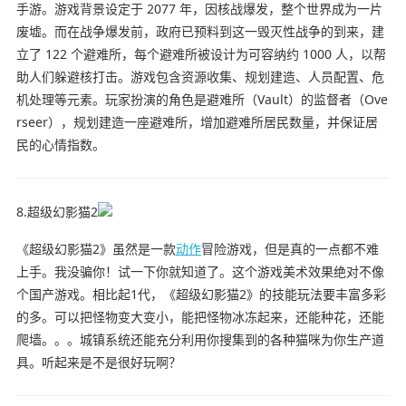
手游。游戏背景设定于 2077 年，因核战爆发，整个世界成为一片
废墟。而在战争爆发前，政府已预料到这一毁灭性战争的到来，建
立了 122 个避难所，每个避难所被设计为可容纳约 1000 人，以帮
助人们躲避核打击。游戏包含资源收集、规划建造、人员配置、危
机处理等元素。玩家扮演的角色是避难所（Vault）的监督者（Ove
rseer），规划建造一座避难所，增加避难所居民数量，并保证居
民的心情指数。
8.超级幻影猫2
《超级幻影猫2》虽然是一款
动作
冒险游戏，但是真的一点都不难
上手。我没骗你！试一下你就知道了。这个游戏美术效果绝对不像
个国产游戏。相比起1代，《超级幻影猫2》的技能玩法要丰富多彩
的多。可以把怪物变大变小，能把怪物冰冻起来，还能种花，还能
爬墙。。。城镇系统还能充分利用你搜集到的各种猫咪为你生产道
具。听起来是不是很好玩啊？