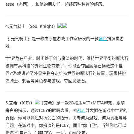
esse（杰西），和他的朋友们一起经历种种冒险经历。
4.元气骑士（Soul Knight）
《 元气骑士》是一款由凉屋游戏工作室研发的一款
角色
扮演类游
戏。
“世界危在旦夕，时间处于剑与魔法的时代，维持世界平衡的魔法石
被拥有高科技的外星生物夺走了，你能否夺回魔法石拯救这个世
界?”游戏讲述了外星生物夺走维持世界的魔法石的故事，玩家将扮
演骑士、刺客等角色参与游戏，夺回魔法石。
5.艾希（ICEY）
《艾希》是一款2D横版ACT+META游戏，跟随
旁白的指示，通过ICEY的眼睛去看，去
战斗
并发掘在游戏中世界的
真相。你可以通过对抗旁白的指示，思考何为游戏、何为真相等等
问题。在游戏中，你扮演的是ICEY，而非“你自己”。当然你也可以
扮演“你自己”，而非ICEY。 一切，由你决定。