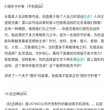
9.隐形守护者（手机版)
长篇真人互动影像作品，创造属于每个人自己的谍战
传奇
！人间正
道是沧桑！谨以此作品向曾经奋斗在秘密战线的无名英雄们致敬！
总有一种理想，值得我们为之守护......你是否曾经幻想在抗战年
代，独自潜伏于多方黑暗势力之中，成为一名隐形守护者，为抗战
胜利奉献青春甚至牺牲生命？时代、信仰、忠孝、情义、爱恨、恩
仇、人性......万象艰险之中，当你置身于两难境地之时，究竟该如
何选择？乱世谍战，守护初心，看地下英雄如何周旋于各方势力！
获取情报，扭转乾坤，你的选择诞生百千种生死
剧情
！踏上隐形的
战场，这个使命你能否完成？这个秘密你能否守护？
讲述了一个关于“潜伏”的故事，到底谁才是真正的“隐形守护者”？
10.纪念碑谷
《纪念碑谷》是USTWO公司开发制作的解谜类手机游戏，。玩家
在游戏中，通过探索隐藏小路、发现视力错觉以及躲避神秘的乌鸦