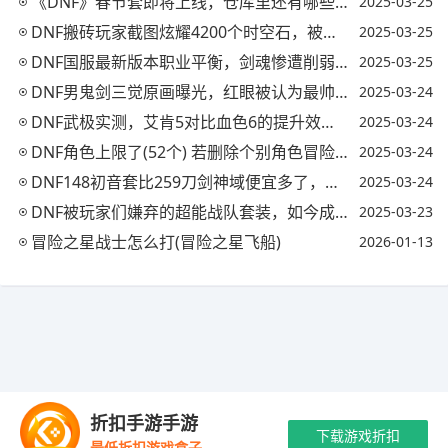
《DNF》春节套即将上线，仓库里还有哪些值钱的材料可换成金币用来购买春节礼包?
2025-03-25
DNF搬砖玩家截图炫耀4200个时空石，被大哥瞬间打脸，你有多少时空石?
2025-03-25
DNF国服最新版本职业平衡，剑魂惨遭削弱，男女街霸迎来春天，哪个职业的收益最大?
2025-03-25
DNF男鬼剑三觉原画曝光，红眼被认为最帅气超剑魂，如何评价?(dnf男鬼剑3觉视频)
2025-03-24
DNF武极实测，艾肯5对比血色6的提升效果，您会考虑入手吗?(dnf艾肯是什么装备)
2025-03-24
DNF角色上限了(52个) 若删除个别角色冒险团内的熟练度是否还在?(dnf删除角色后冒险团角色不见了)
2025-03-24
DNF148初音套比259刀剑神域便宜多了，为什么却反而被喷得更惨了?(dnf初音时装)
2025-03-24
DNF被玩家们嫌弃的超能战队套装，如今成了逼格最高的时装，你怎么看?
2025-03-23
冒险之星战士怎么打(冒险之星飞船)
2026-01-13
Copyright © 2021-2035 玖梦手游 版权所有 网站备案号：
陕ICP备
折扣手游手游
2024039155号-2
抵制不良游戏 拒绝盗版游戏 注意自我保护 谨防受骗上
下载游戏折扣
最低折扣游戏盒子