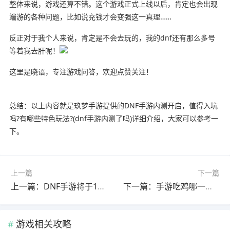
整体来说，游戏还算不错。这个游戏正式上线以后，肯定也会出现
端游的各种问题，比如说充钱才会变强这一真理……
反正对于我个人来说，肯定是不会去玩的，我的dnf还有那么多号
等着我去肝呢！
这里是晓语，专注游戏问答，欢迎点赞关注！
总结：以上内容就是玖梦手游提供的DNF手游内测开启，值得入坑
吗?有哪些特色玩法?(dnf手游内测了吗)详细介绍，大家可以参考一
下。
上一篇
下一篇
上一篇：DNF手游将于11.25日再次内测，如何获取内测资格呢?(dnf手游将于11.25日再次内测,如何获取内测资格呢视频)
下一篇：手游吃鸡哪一款的体验最好?(手游吃鸡哪一款的体验最好用)
游戏相关攻略