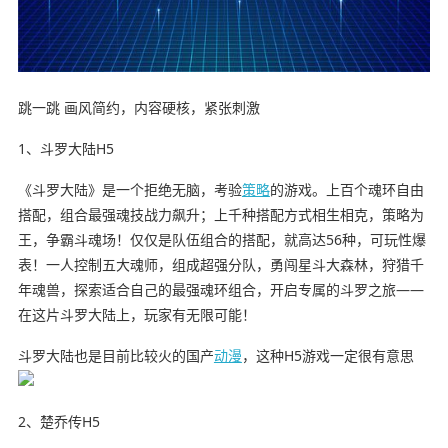
跳一跳 画风简约，内容硬核，紧张刺激
1、斗罗大陆H5
《斗罗大陆》是一个拒绝无脑，考验
策略
的游戏。上百个魂环自由
搭配，组合最强魂技战力飙升；上千种搭配方式相生相克，策略为
王，争霸斗魂场！仅仅是队伍组合的搭配，就高达56种，可玩性爆
表！一人控制五大魂师，组成超强分队，勇闯星斗大森林，狩猎千
年魂兽，探索适合自己的最强魂环组合，开启专属的斗罗之旅——
在这片斗罗大陆上，玩家有无限可能！
斗罗大陆也是目前比较火的国产
动漫
，这种H5游戏一定很有意思
2、楚乔传H5