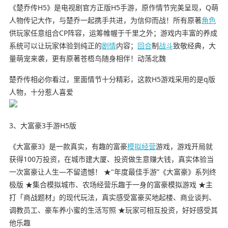
《楚乔传H5》是电视剧官方正版H5手游，原作情节完美呈现，Q萌
人物传记大作，与楚乔一起携手共进，为信仰而战！所有原著
角色
供玩家任意组合CP阵容，运筹帷幄于千里之外；游戏内丰富的养成
系统可以让玩家体验到纯正的
剧情
内容；
回合
制
战斗
致敬经典，大
量萌宠来袭，更有原著苍梧鸟随身相伴！动荡北魏
楚乔传相必你看过，里面情节十分精彩，这款H5游戏采用的是q版
人物，十分惹人喜爱
3、大富豪3手游H5版
《大富豪3》是一款真实，有趣的富豪
模拟
经营
游戏，游戏开局就
获得100万投资，在城市建大厦、投资做生意赚大钱，真实体验当
一次富豪让人生—不留遗憾！ ★"年度最佳手游”《大富豪》系列终
极版 ★集合模拟城市、农场经营乐趣于一身的富豪模拟游戏 ★主
打「商战题材」的现代玩法，真实感受富豪买地起楼、商业谈判、
调教员工、豪车养小蜜的生活写照 ★玩家可相互投资，好好感受其
他乐趣