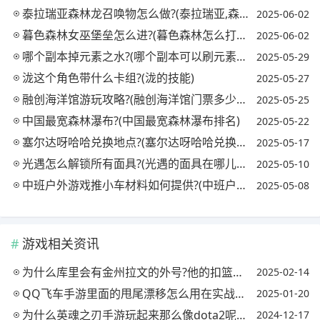
泰拉瑞亚森林龙召唤物怎么做?(泰拉瑞亚,森林)
2025-06-02
暮色森林女巫堡垒怎么进?(暮色森林怎么打女巫)
2025-06-02
哪个副本掉元素之水?(哪个副本可以刷元素之水)
2025-05-29
泷这个角色带什么卡组?(泷的技能)
2025-05-27
融创海洋馆游玩攻略?(融创海洋馆门票多少钱)
2025-05-25
中国最宽森林瀑布?(中国最宽森林瀑布排名)
2025-05-22
塞尔达呀哈哈兑换地点?(塞尔达呀哈哈兑换处)
2025-05-17
光遇怎么解锁所有面具?(光遇的面具在哪儿得)
2025-05-10
中班户外游戏推小车材料如何提供?(中班户外活动《推小车》)
2025-05-08
游戏相关资讯
为什么库里会有金州拉文的外号?他的扣篮很劲爆吗?(为什么说库里是金州拉文)
2025-02-14
QQ飞车手游里面的甩尾漂移怎么用在实战中?(qq飞车甩尾漂移有什么用)
2025-01-20
为什么英魂之刃手游玩起来那么像dota2呢?(为什么英魂之刃手游玩起来那么像dota2呢怎么办)
2024-12-17