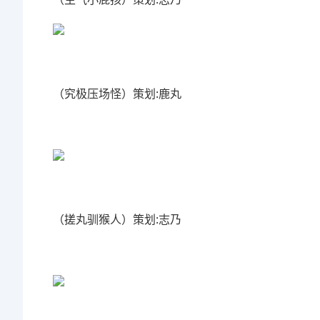
（究极压场怪）策划:鹿丸
（搓丸驯猴人）策划:志乃