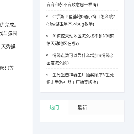
言弃和永不言败意思一样吗)
cf手游卫星基地b通小窗口怎么跳?
(cf端游卫星基地bug教学)
优完成。
戏与氛围
问道惊天动地区怎么找不到?(问道
惊天动地区在哪?)
，天秀操
情缘点数可以靠什么增加?(情缘亲
密度怎么刷)
密码等
生死狙击神器工厂抽奖顺序?(生死
狙击手游神器工厂抽奖顺序)
热门
最新