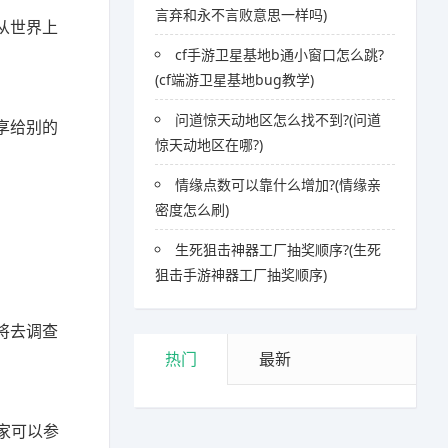
言弃和永不言败意思一样吗)
从世界上
cf手游卫星基地b通小窗口怎么跳?
(cf端游卫星基地bug教学)
问道惊天动地区怎么找不到?(问道
享给别的
惊天动地区在哪?)
情缘点数可以靠什么增加?(情缘亲
密度怎么刷)
生死狙击神器工厂抽奖顺序?(生死
狙击手游神器工厂抽奖顺序)
将去调查
热门
最新
家可以参