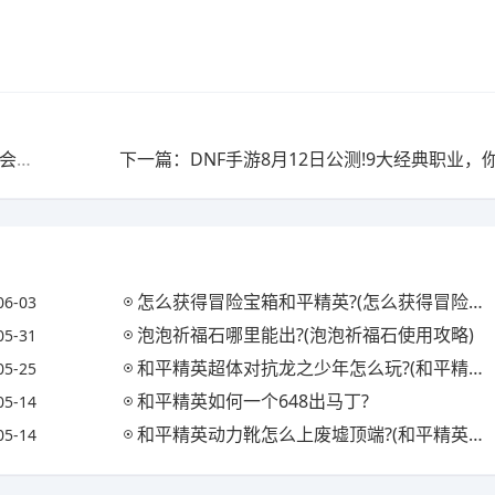
上一篇：Cf手游什么时候会有充值返利?(cf手游什么时候会有充值返利的)
怎么获得冒险宝箱和平精英?(怎么获得冒险宝箱和平精英碎片)
06-03
泡泡祈福石哪里能出?(泡泡祈福石使用攻略)
05-31
和平精英超体对抗龙之少年怎么玩?(和平精英龙之队比赛)
05-25
和平精英如何一个648出马丁?
05-14
和平精英动力靴怎么上废墟顶端?(和平精英动力外骨骼怎么做)
05-14