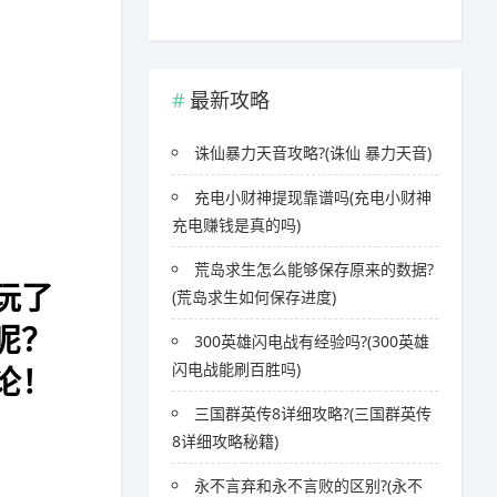
最新攻略
诛仙暴力天音攻略?(诛仙 暴力天音)
充电小财神提现靠谱吗(充电小财神
充电赚钱是真的吗)
荒岛求生怎么能够保存原来的数据?
玩了
(荒岛求生如何保存进度)
呢？
300英雄闪电战有经验吗?(300英雄
论！
闪电战能刷百胜吗)
三国群英传8详细攻略?(三国群英传
8详细攻略秘籍)
！
永不言弃和永不言败的区别?(永不