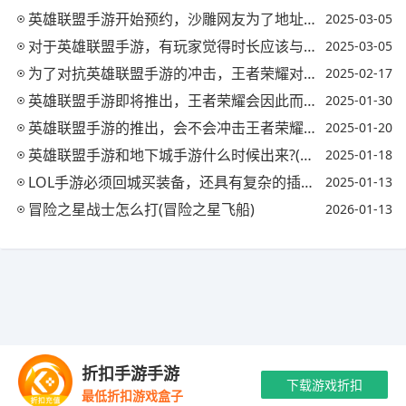
英雄联盟手游开始预约，沙雕网友为了地址不择手段，你们预约贴膜了么?
2025-03-05
对于英雄联盟手游，有玩家觉得时长应该与端游一样，有的则觉得15分速成适合，你认为呢?
2025-03-05
为了对抗英雄联盟手游的冲击，王者荣耀对主播下发了壁垒合约，不签锁流量，你?
2025-02-17
英雄联盟手游即将推出，王者荣耀会因此而凉掉吗?(英雄联盟手游会取代王者吗)
2025-01-30
英雄联盟手游的推出，会不会冲击王者荣耀?(英雄联盟手游会冲击王者荣耀吗)
2025-01-20
英雄联盟手游和地下城手游什么时候出来?(英雄联盟手游都出了地下城什么时候出)
2025-01-18
LOL手游必须回城买装备，还具有复杂的插眼操作，如何评价这些设定?
2025-01-13
冒险之星战士怎么打(冒险之星飞船)
2026-01-13
Copyright © 2021-2035 玖梦手游 版权所有 网站备案号：
陕ICP备
折扣手游手游
2024039155号-2
抵制不良游戏 拒绝盗版游戏 注意自我保护 谨防受骗上
下载游戏折扣
最低折扣游戏盒子
当 适度游戏益脑 沉迷游戏伤身 合理安排时间
最新资讯