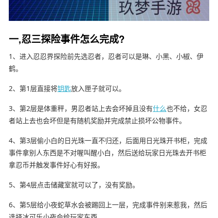
一,忍三探险事件怎么完成?
1、进入忍忍界探险前先选忍者，忍者可以是琳、小黑、小椒、伊
鹤。
2、第1层直接将
钥匙
放入匣子就可以。
3、第2层是体重秤，男忍者站上去会坏掉且没有
什么
也不给，女忍
者站上去也会坏但是有随机奖励并完成禁止损坏公物事件。
4、第3层偷小白的日光珠一直不归还，后面用日光珠开书柜，完成
事件拿别人东西是不对喔叫醒小白，然后送给玩家日光珠去开书柜
拿忍币并触发事件好心有好报。
5、第4层点击储藏室就可以了，没有奖励。
6、第5层给小夜蛇草水会被踢回上一层，完成事件别来惹我，然后
选择冰可乐小夜会给玩家东西。