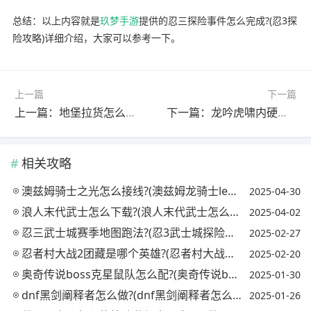
总结：以上内容就是
玖梦手游
提供的忍三探险事件怎么完成?(忍3探
险攻略)详细介绍，大家可以参考一下。
上一篇
下一篇
上一篇：地堡拉货怎么拉?(地堡拉货怎么拉视频)
下一篇：龙吟虎啸内硬护体功是真的吗?(龙吟虎啸护体硬气功)
相关攻略
澳兹姆骑士之光怎么接线?(澳兹姆龙骑士led双光透镜)
2025-04-30
浪人末代武士怎么下载?(浪人末代武士怎么下载手机版)
2025-04-02
忍三武士城赛季地图跑法?(忍3武士城探险事件)
2025-02-27
忍者村大战2团藏是哪个英雄?(忍者村大战团藏攻略)
2025-02-20
奥奇传说boss克星鼠队怎么配?(奥奇传说boss鼠队选择)
2025-01-30
dnf黑剑阐释者怎么做?(dnf黑剑阐释者怎么做的)
2025-01-26