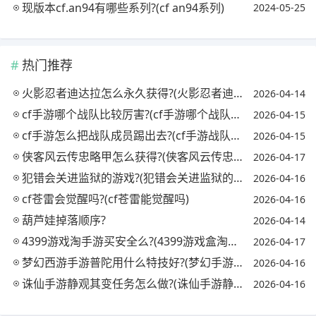
现版本cf.an94有哪些系列?(cf an94系列)
2024-05-25
热门推荐
火影忍者迪达拉怎么永久获得?(火影忍者迪达拉怎么获取)
2026-04-14
cf手游哪个战队比较厉害?(cf手游哪个战队最强)
2026-04-15
cf手游怎么把战队成员踢出去?(cf手游战队怎么踢人)
2026-04-15
侠客风云传忠略甲怎么获得?(侠客风云传忠略甲对自己)
2026-04-17
犯错会关进监狱的游戏?(犯错会关进监狱的游戏吗)
2026-04-16
cf苍雷会觉醒吗?(cf苍雷能觉醒吗)
2026-04-16
葫芦娃掉落顺序?
2026-04-14
4399游戏淘手游买安全么?(4399游戏盒淘号有用吗)
2026-04-17
梦幻西游手游普陀用什么特技好?(梦幻手游普陀必备特技)
2026-04-16
诛仙手游静观其变任务怎么做?(诛仙手游静观其变怎么完成)
2026-04-16