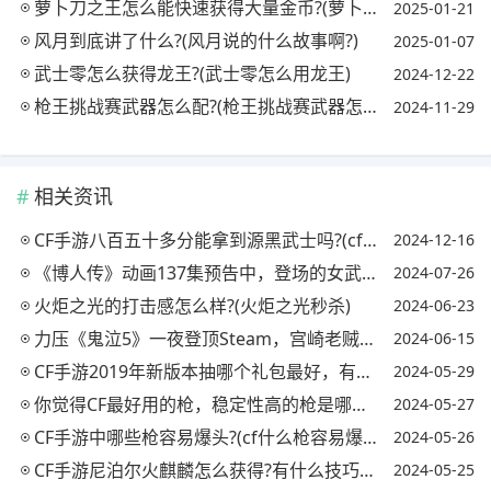
萝卜刀之王怎么能快速获得大量金币?(萝卜刀工)
2025-01-21
风月到底讲了什么?(风月说的什么故事啊?)
2025-01-07
武士零怎么获得龙王?(武士零怎么用龙王)
2024-12-22
枪王挑战赛武器怎么配?(枪王挑战赛武器怎么配装备)
2024-11-29
相关资讯
CF手游八百五十多分能拿到源黑武士吗?(cf手游黑武士觉醒,源黑武士可以觉醒嘛?)
2024-12-16
《博人传》动画137集预告中，登场的女武士形象很可爱，她的实力如何呢?
2024-07-26
火炬之光的打击感怎么样?(火炬之光秒杀)
2024-06-23
力压《鬼泣5》一夜登顶Steam，宫崎老贼的《只狼》值得入手吗?(只狼 鬼泣5)
2024-06-15
CF手游2019年新版本抽哪个礼包最好，有没有什么技巧?(cf手游新版礼包抽奖)
2024-05-29
你觉得CF最好用的枪，稳定性高的枪是哪三把?(你觉得cf最好用的枪,稳定性高的枪是哪三把武器)
2024-05-27
CF手游中哪些枪容易爆头?(cf什么枪容易爆头)
2024-05-26
CF手游尼泊尔火麒麟怎么获得?有什么技巧能分享?(cfm尼泊尔火麒麟怎么得)
2024-05-25