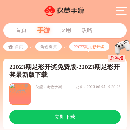
手游
首页
应用
攻略
>
>
首页
角色扮演
22023期足彩开奖
举报
22023期足彩开奖免费版-22023期足彩开
奖最新版下载
类型：角色扮演
更新：2026-06-05 10:29:23
立即下载