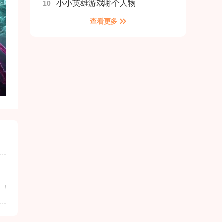
小小英雄游戏哪个人物
10
查看更多
发行商
包名
warframe安卓版下载
com.7hmyt.elv58