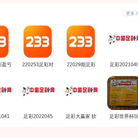
更多
足彩盈亏
220253足彩对
22029期足彩
足彩202104
阵
推荐
041
足彩2022045
足彩大赢家 软
足彩世界杯
件
法