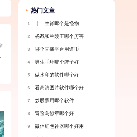
热门文章
十二生肖哪个是怪物
1
杨戬和兰陵王哪个厉害
2
穿
哪个直播平台用道币
3
及
男生手环哪个牌子好
4
做水印的软件哪个好
5
看高清图片软件哪个好
6
炒股票用哪个软件
7
冒险岛徽章哪个好
8
微信红包神器哪个好用
9