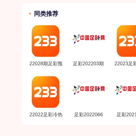
同类推荐
22028期足彩预
足彩202203期
22023
测
对阵
指数
22022足彩冷热
足彩2022066
足彩2021
期