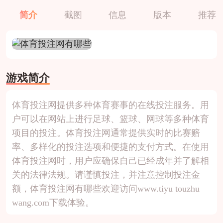
简介
截图
信息
版本
推荐
游戏简介
体育投注网提供多种体育赛事的在线投注服务。用
户可以在网站上进行足球、篮球、网球等多种体育
项目的投注。体育投注网通常提供实时的比赛赔
率、多样化的投注选项和便捷的支付方式。在使用
体育投注网时，用户应确保自己已经成年并了解相
关的法律法规。请谨慎投注，并注意控制投注金
额，体育投注网有哪些欢迎访问www.tiyu touzhu
wang.com下载体验。