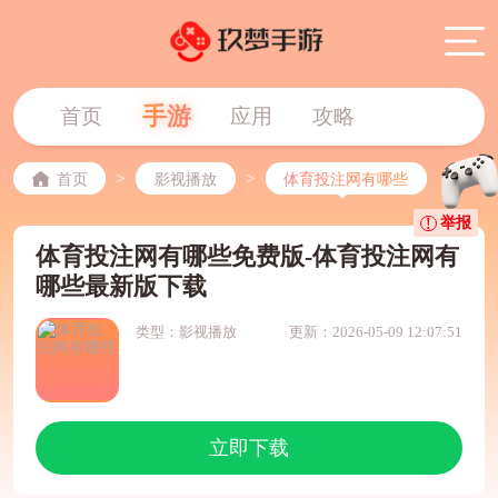
手游
首页
应用
攻略
>
>
首页
影视播放
体育投注网有哪些
举报
体育投注网有哪些免费版-体育投注网有
哪些最新版下载
类型：影视播放
更新：2026-05-09 12:07:51
立即下载