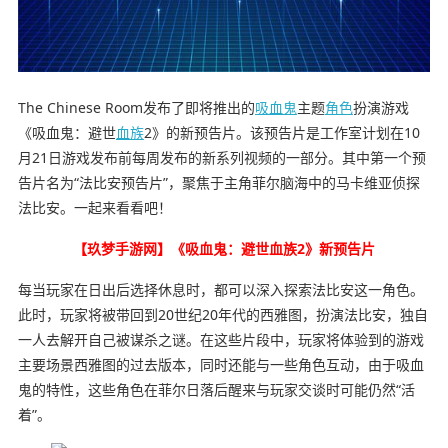
The Chinese Room发布了即将推出的
吸血鬼
主题
角色
扮演游戏
《
吸血鬼：避世
血族
2
》的新预告片。该预告片是工作室计划在10
月21日游戏发布前每周发布的新系列视频的一部分。其中第一个预
告片名为“法比安预告片”，聚焦于主角菲尔脑海中的马卡维亚侦探
法比安。一起来看看吧！
【玖梦手游网】《吸血鬼：避世血族2》新预告片
每当玩家在日出后选择休息时，都可以深入探索法比安这一角色。
此时，玩家将被带回到20世纪20年代的西雅图，扮演法比安，独自
一人去解开自己被谋杀之谜。在这些片段中，玩家将体验到的游戏
主要场景西雅图的过去版本，同时还能与一些角色互动，由于吸血
鬼的特性，这些角色在菲尔日落后醒来与玩家交谈时可能仍然“活
着”。