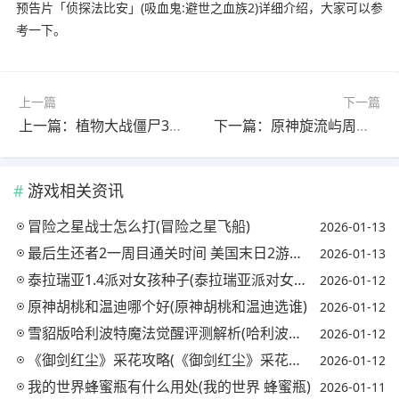
预告片「侦探法比安」(吸血鬼:避世之血族2)详细介绍，大家可以参
考一下。
上一篇
下一篇
上一篇：植物大战僵尸3国服9月26日上线，全新元素进化与老友回归(2021植物大战僵尸3)
下一篇：原神旋流屿周游壶灵阿嘟在哪里在哪(原神周游壶灵的名字是什么)
游戏相关资讯
冒险之星战士怎么打(冒险之星飞船)
2026-01-13
最后生还者2一周目通关时间 美国末日2游戏时长是多少(最后生还者2一周目多久)
2026-01-13
泰拉瑞亚1.4派对女孩种子(泰拉瑞亚派对女孩原型)
2026-01-12
原神胡桃和温迪哪个好(原神胡桃和温迪选谁)
2026-01-12
雪貂版哈利波特魔法觉醒评测解析(哈利波特魔法觉醒雪球)
2026-01-12
《御剑红尘》采花攻略(《御剑红尘》采花攻略视频)
2026-01-12
我的世界蜂蜜瓶有什么用处(我的世界 蜂蜜瓶)
2026-01-11