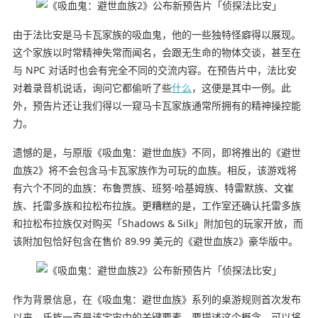
由于法比安是马卡瓦家族的吸血鬼，他的一些独特怪癖得以展现。
这个家族以时常精神失常而闻名，会跟无生命的物体交谈，甚至在
与 NPC 对话时也会有完全不同的交流内容。在预告片中，法比安
对着录音机说话，询问它都偷听了些
什么
，这便是其中一例。此
外，预告片还让我们得以一窥马卡瓦家族通常所拥有的精神操控能
力。
遗憾的是，与原版《吸血鬼：避世血族》不同，即将推出的《避世
血族2》将不会包含马卡瓦家族作为可玩的血族。相反，该游戏将
有六个不同的血族：布鲁贾族、班努·哈基姆族、特雷默族、文崔
族、托雷多族和拉松布拉族。更糟糕的是，工作室还确认托雷多族
和拉松布拉族仅对购买「Shadows & Silk」附加包的玩家开放，而
该附加包恰好包含在售价 89.99 美元的《避世血族2》豪华版中。
作为背景信息，在《吸血鬼：避世血族》系列的桌游规则首次发布
以来，氏族一直是该宇宙中的关键要素。要描述这个概念，可以将