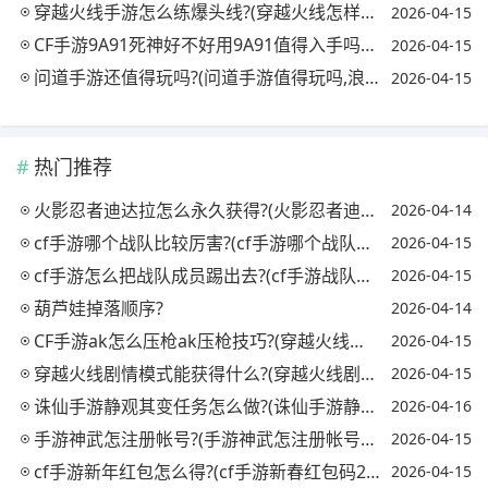
穿越火线手游怎么练爆头线?(穿越火线怎样练爆头技巧)
2026-04-15
CF手游9A91死神好不好用9A91值得入手吗?(穿越火线9a91死神多少钱)
2026-04-15
问道手游还值得玩吗?(问道手游值得玩吗,浪费时间吗)
2026-04-15
热门推荐
火影忍者迪达拉怎么永久获得?(火影忍者迪达拉怎么获取)
2026-04-14
cf手游哪个战队比较厉害?(cf手游哪个战队最强)
2026-04-15
cf手游怎么把战队成员踢出去?(cf手游战队怎么踢人)
2026-04-15
葫芦娃掉落顺序?
2026-04-14
CF手游ak怎么压枪ak压枪技巧?(穿越火线手游ak怎么压枪轻松秒掉敌人)
2026-04-15
穿越火线剧情模式能获得什么?(穿越火线剧情模式怎么过)
2026-04-15
诛仙手游静观其变任务怎么做?(诛仙手游静观其变怎么完成)
2026-04-16
手游神武怎注册帐号?(手游神武怎注册帐号和密码)
2026-04-15
cf手游新年红包怎么得?(cf手游新春红包码2021)
2026-04-15