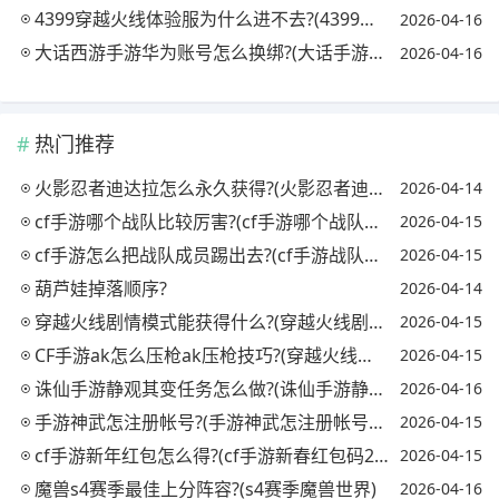
4399穿越火线体验服为什么进不去?(4399游戏盒穿越火线体验服号)
2026-04-16
大话西游手游华为账号怎么换绑?(大话手游华为帐号换绑)
2026-04-16
热门推荐
火影忍者迪达拉怎么永久获得?(火影忍者迪达拉怎么获取)
2026-04-14
cf手游哪个战队比较厉害?(cf手游哪个战队最强)
2026-04-15
cf手游怎么把战队成员踢出去?(cf手游战队怎么踢人)
2026-04-15
葫芦娃掉落顺序?
2026-04-14
穿越火线剧情模式能获得什么?(穿越火线剧情模式怎么过)
2026-04-15
CF手游ak怎么压枪ak压枪技巧?(穿越火线手游ak怎么压枪轻松秒掉敌人)
2026-04-15
诛仙手游静观其变任务怎么做?(诛仙手游静观其变怎么完成)
2026-04-16
手游神武怎注册帐号?(手游神武怎注册帐号和密码)
2026-04-15
cf手游新年红包怎么得?(cf手游新春红包码2021)
2026-04-15
魔兽s4赛季最佳上分阵容?(s4赛季魔兽世界)
2026-04-16