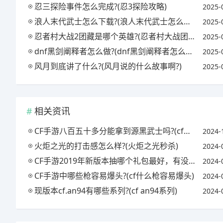
忍三探险事件怎么完成?(忍3探险攻略)
2025-
浪人末代武士怎么下载?(浪人末代武士怎么下载手机版)
2025-
忍者村大战2团藏是哪个英雄?(忍者村大战团藏攻略)
2025-
dnf黑剑阐释者怎么做?(dnf黑剑阐释者怎么做的)
2025-
风月到底讲了什么?(风月说的什么故事啊?)
2025-
相关资讯
CF手游八百五十多分能拿到源黑武士吗?(cf手游黑武士觉醒,源黑武士可以觉醒嘛?)
2024-
火炬之光的打击感怎么样?(火炬之光秒杀)
2024-
CF手游2019年新版本抽哪个礼包最好，有没有什么技巧?(cf手游新版礼包抽奖)
2024-
CF手游中哪些枪容易爆头?(cf什么枪容易爆头)
2024-
现版本cf.an94有哪些系列?(cf an94系列)
2024-