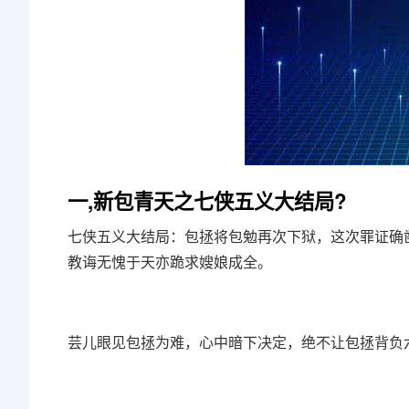
一,新包青天之七侠五义大结局?
七侠五义大结局：包拯将包勉再次下狱，这次罪证确
教诲无愧于天亦跪求嫂娘成全。
芸儿眼见包拯为难，心中暗下决定，绝不让包拯背负