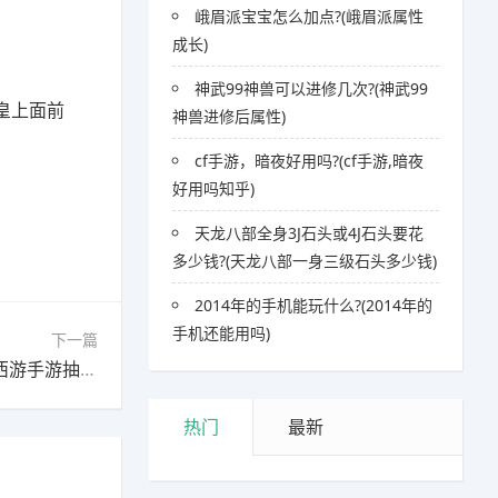
峨眉派宝宝怎么加点?(峨眉派属性
成长)
神武99神兽可以进修几次?(神武99
皇上面前
神兽进修后属性)
cf手游，暗夜好用吗?(cf手游,暗夜
好用吗知乎)
天龙八部全身3J石头或4J石头要花
多少钱?(天龙八部一身三级石头多少钱)
2014年的手机能玩什么?(2014年的
手机还能用吗)
下一篇
下一篇：梦幻西游手游抽奖坐骑有多少期?(梦幻西游手游抽坐骑活动)
热门
最新