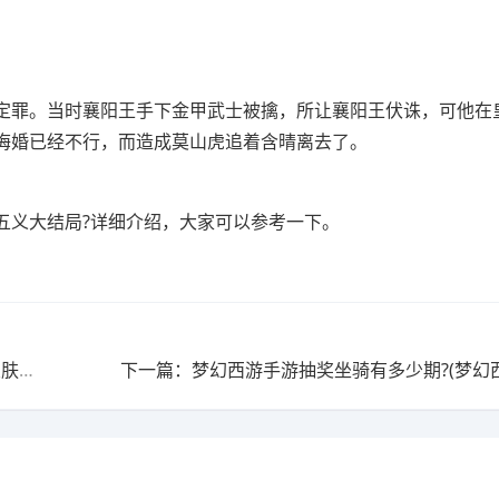
！
定罪。当时襄阳王手下金甲武士被擒，所让襄阳王伏诛，可他在
悔婚已经不行，而造成莫山虎追着含晴离去了。
五义大结局?详细介绍，大家可以参考一下。
上一篇：手游盲僧皮肤李小龙什么时候返场?(手游盲僧皮肤李小龙什么时候返场过)