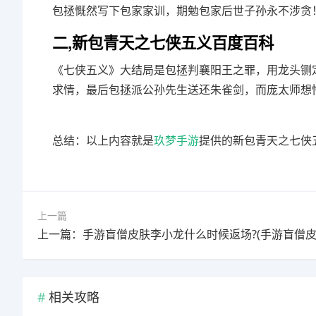
包拯慨然写下包家家训，期勉包家后世子孙永不涉贪
二,新包青天之七侠五义百度百科
《七侠五义》大结局是包拯判襄阳王之罪，用龙头铡
求情，最后包拯派公孙先生送还朱雀剑，而庞太师想
总结：以上内容就是
玖梦手游
提供的新包青天之七侠
上一篇
相关攻略