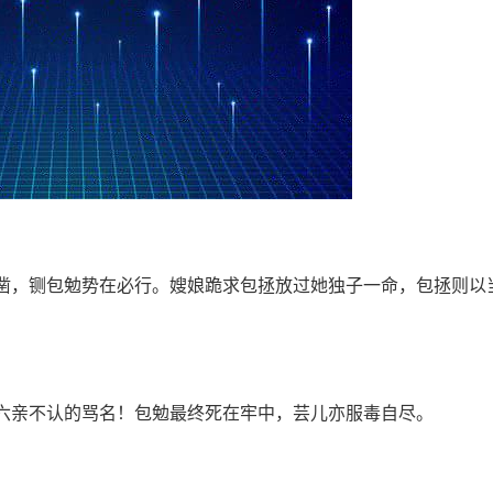
凿，铡包勉势在必行。嫂娘跪求包拯放过她独子一命，包拯则以
六亲不认的骂名！包勉最终死在牢中，芸儿亦服毒自尽。