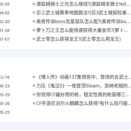
澳兹姆骑士之光怎么接线?(澳兹姆龙骑士led双光透镜)
05-05
忍三武士城赛季地图跑法?(忍3武士城探险事件)
04-02
奥奇传说boss克星鼠队怎么配?(奥奇传说boss鼠队选择)
02-20
萝卜刀之王怎么能快速获得大量金币?(萝卜刀工)
01-26
武士零怎么获得龙王?(武士零怎么用龙王)
01-07
《博人传》动画137集预告中，登场的女武士形象很可爱，她的实力如何呢?
12-16
力压《鬼泣5》一夜登顶Steam，宫崎老贼的《只狼》值得入手吗?(只狼 鬼泣5)
06-23
你觉得CF最好用的枪，稳定性高的枪是哪三把?(你觉得cf最好用的枪,稳定性高的枪是哪三把武器)
05-29
CF手游尼泊尔火麒麟怎么获得?有什么技巧能分享?(cfm尼泊尔火麒麟怎么得)
05-26
05-25