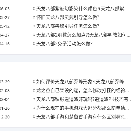
天龙八部紫魅幻影染什么颜色?(天龙八部紫魅幻影配饰图)
06-03
怀旧天龙八部灵武引导怎么做?
05-27
天龙八部兽魂引导任务怎么做?
05-12
天龙八部2明教怎么加点?(天龙八部明教如何加点)
04-27
天龙八部2兔子活动怎么做?
04-16
如何评价天龙八部乔峰形象?(天龙八部乔峰的评价)
03-29
龙之谷自己架设的端，怎么修改打怪的经验值?(龙之谷修改的全套教程)
02-08
天龙八部私服逍遥派好玩吗?逍遥派PK技巧有哪些?(天龙八部逍遥派玩法)
02-04
为什么现在的手机游戏大部分都那么简单幼稚，都是全自动做任务，有什么可玩性?
01-26
天龙八部手游和楚留香手游有什么区别啊?(天龙八部手游和楚留香手游有什么区别啊知乎)
12-20