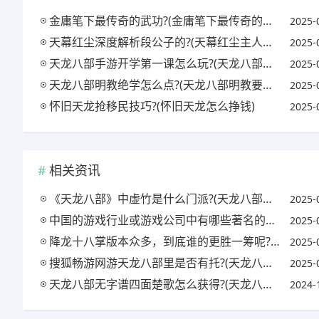
金庸笔下最传奇的武功?(金庸笔下最传奇的武功是什么)
2025-
天幕红尘深度解析段公子的?(天幕红尘主人公结局)
2025-
天龙八部手游开学第一课怎么玩?(天龙八部手游开服第一天攻略)
2025-
天龙八部明教绝学怎么点?(天龙八部明教要诀学什么)
2025-
怀旧天龙抢移民技巧?(怀旧天龙怎么挣钱)
2025-
相关资讯
《天龙八部》中虚竹是什么门派?(天龙八部中虚竹是哪个门派的)
2025-
中国的游戏行业或游戏公司中有哪些著名的游戏音乐制作人或音乐制作总监?都有什么样的作品?
2025-
降龙十八掌版本众多，到底谁的更胜一筹呢?(降龙十八掌果然厉害)
2025-
搜狐畅游网游天龙八部里是否有托?(天龙八部搜狐畅游官网 战力)
2025-
天龙八部无字谱四面楚歌怎么获得?(天龙八部无字谱四面楚歌获得途径)
2024-