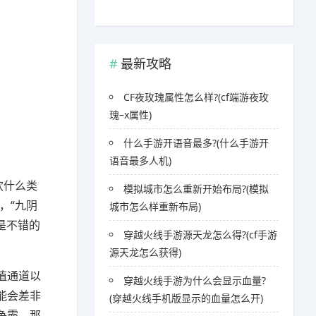
最新攻略
CF夜玫瑰属性怎么样?(cf端游夜玫
瑰–x属性)
什么手游开语音最多?(什么手游开
语音最多人机)
欢什么类
模拟城市怎么重新开始布局?(模拟
，“九阴
城市怎么样重新布局)
都是不错的
穿越火线手游源天龙怎么得?(cf手游
源天龙怎么获得)
值通道以
穿越火线手游为什么会显示血量?
能会差非
(穿越火线手机版显示的血量怎么开)
争霸，那