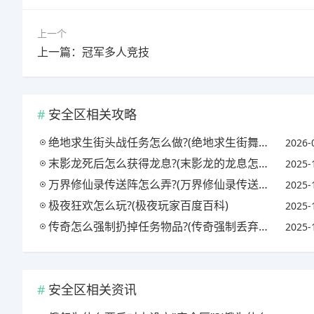
上一个
上一篇：冠军多人竞技
安全区相关攻略
绝地求生街头战任务怎么做?(绝地求生街舞教学动作教学视频)
2026-
末影龙死后怎么获得龙息?(末影龙的龙息怎么收集)
2025-
万界修仙录传送阵怎么弄?(万界修仙录传送阵怎么弄出来)
2025-
极夜狂欢怎么玩?(极夜玩家百度百科)
2025-
传奇怎么强制扔掉任务物品?(传奇强制丢弃物品)
2025-
安全区相关资讯