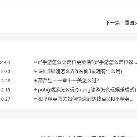
下一篇：垂直
cf手游怎么让走位更灵活?(cf手游怎么走位躲技能)
04-04
诛仙3星魂怎么弄?(诛仙3星魂有什么用)
12-30
葫芦娃十一章十一关怎么过?
12-28
pubg端游怎么玩?(pubg端游怎么玩娱乐模式)
12-18
和平精英闯关如何快速到达终点?(和平精英怎么闯关)
10-27