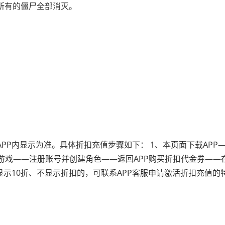
所有的僵尸全部消灭。
PP内显示为准。具体折扣充值步骤如下： 1、本页面下载APP
游戏——注册账号并创建角色——返回APP购买折扣代金券——
显示10折、不显示折扣的，可联系APP客服申请激活折扣充值的