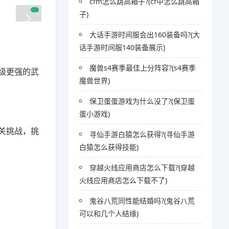
cfm怎么跳高箱子?(cf中怎么跳高箱
子)
大话手游时间服会出160装备吗?(大
话手游时间服140装备展示)
魔兽s4赛季最佳上分阵容?(s4赛季
级更强的武
魔兽世界)
保卫蛋蛋游戏为什么没了?(保卫蛋
蛋小游戏)
关挑战，挑
寻仙手游白猿怎么获得?(寻仙手游
白猿怎么获得技能)
穿越火线应用商店怎么下载?(穿越
火线应用商店怎么下载不了)
鬼谷八荒同性能结婚吗?(鬼谷八荒
可以和几个人结缘)