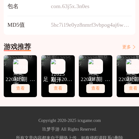
包名
com.63j5x.3n0es
MD5值
5hc7i19e0yz8nmrf3vbpog4aj6wdsqxk
游戏推荐
更多
22030期足
足彩12025
22028期足
2202
彩预测
期开奖
彩结果
彩预测
查看
查看
查看
查看
Copyright 2020-2025 icxgame.com
玖梦手游 All Rights Reserved.
所有文章内容都来自于网络上传，如有侵权请联系()删除