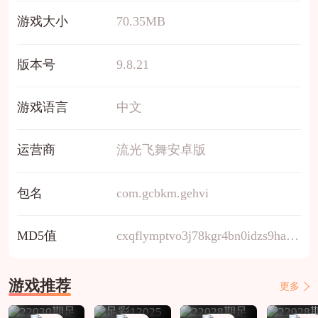
游戏大小
70.35MB
版本号
9.8.21
游戏语言
中文
运营商
流光飞舞安卓版
包名
com.gcbkm.gehvi
MD5值
cxqflymptvo3j78kgr4bn0idzs9ha2ew
游戏推荐
更多