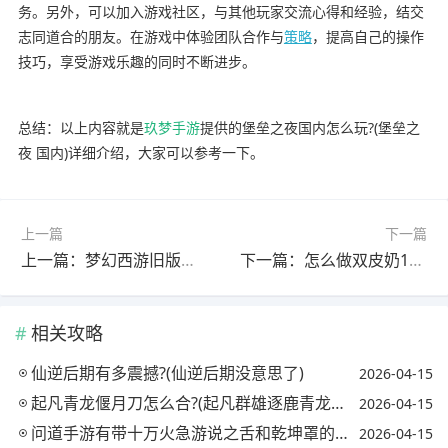
务。另外，可以加入游戏社区，与其他玩家交流心得和经验，结交
志同道合的朋友。在游戏中体验团队合作与
策略
，提高自己的操作
技巧，享受游戏乐趣的同时不断进步。
总结：以上内容就是
玖梦手游
提供的堡垒之夜国内怎么玩?(堡垒之
夜 国内)详细介绍，大家可以参考一下。
上一篇
下一篇
上一篇：梦幻西游旧版孩子等级怎么提升?(梦幻西游老版孩子怎么升级)
下一篇：怎么做双皮奶100%成功?(怎么做双皮奶 教程)
相关攻略
仙逆后期有多震撼?(仙逆后期没意思了)
2026-04-15
起凡青龙偃月刀怎么合?(起凡群雄逐鹿青龙偃月刀)
2026-04-15
问道手游有带十万火急游说之舌和乾坤罩的宝宝吗?(问道手游游说之舌对怪物有用吗)
2026-04-15