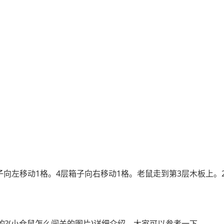
子向左移动1格。4层箱子向右移动1格。老鼠走到第3层木板上。
的?(小仓鼠怎么闯关的图片)详细介绍，大家可以参考一下。