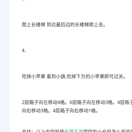
爬上长楼梯 到达最后边的长楼梯爬上去。
4.
吃掉小苹果 看到小旗,吃掉下方的小苹果即可过关。
2层箱子向左移动4格。6层箱子向左移动3格。4层瓶
向右移动3格。4层箱子向右移动1格。
总结：以上内容就是
玖梦手游
提供的小仓鼠怎么闯关