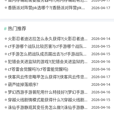
做内存辅助需要服务器吗?(用内存辅助有危险吗)
2026-04-17
香肠派对阵营pk选哪个?(香肠派对阵营pk选哪个英雄)
2026-04-17
热门推荐
火影忍者迪达拉怎么永久获得?(火影忍者迪达拉怎么获取)
2026-04-14
cf手游哪个战队比较厉害?(cf手游哪个战队最强)
2026-04-15
cf手游怎么把战队成员踢出去?(cf手游战队怎么踢人)
2026-04-15
犯错会关进监狱的游戏?(犯错会关进监狱的游戏吗)
2026-04-16
cf苍雷会觉醒吗?(cf苍雷能觉醒吗)
2026-04-16
侠客风云传忠略甲怎么获得?(侠客风云传忠略甲对自己)
2026-04-17
葫芦娃掉落顺序?
2026-04-14
梦幻西游手游普陀用什么特技好?(梦幻手游普陀必备特技)
2026-04-16
穿越火线剧情模式能获得什么?(穿越火线剧情模式怎么过)
2026-04-15
诛仙手游静观其变任务怎么做?(诛仙手游静观其变怎么完成)
2026-04-16