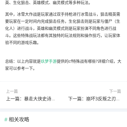
英、生化狙击、英雄模式、幽灵模式等多种玩法。
其中，冰雪大作战是玩家通过双手持枪进行冰雪战斗，狙击精英需
要玩家在一定时间内完成狙击任务，生化狙击则是玩家与僵尸（生
化人）进行战斗，英雄和幽灵模式则是玩家扮演不同角色进行战
斗。这些特殊战玩法都有其独特的玩法规则和操作技巧，让玩家体
验不同的游戏乐趣。
总结：以上内容就是
玖梦手游
提供的cf特殊战有哪些?详细介绍，大
家可以参考一下。
上一篇
下一篇
上一篇：暴走大侠史诗器魂石怎么获得?(暴走大侠史诗器魂石怎么获得视频)
下一篇：崩坏3反叛之刃圣痕和苍月魔龙(崩坏3反叛之刃圣痕和苍月魔龙哪个强)
相关攻略