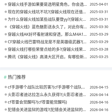
穿越火线手游如果要是选明星角色，你会选择谁?(穿越火线手游明星人物)
2025-04-01
现在的穿越火线坑不坑?(穿越火线现在还值得玩吗)
2025-03-31
为什么穿越火线加某些战队要登yy?(穿越火线为什么打不了战队赛)
2025-03-31
《穿越火线》蓝色魅影送永久了，对此你有什么看法?(cfevo蓝色魅影活动)
2025-03-30
穿越火线AK好坏看射速和穿透，那么M4A1看的是什么呢?(cf中的ak和m4)
2025-03-29
CF穿越火线巴雷特战龙是不是英雄级武器?(穿越火线巴雷特战龙怎么样)
2025-03-29
穿越火线打哪些荣誉点给的多?(穿越火线荣誉点排行榜)
2025-03-28
腾讯《穿越火线》高清大区开启，有哪些新内容值得玩家期待的呢?
2025-03-25
热门推荐
cf手游哪个战队比较厉害?(cf手游哪个战队最强)
2026-04-15
火影忍者迪达拉怎么永久获得?(火影忍者迪达拉怎么获取)
2026-04-14
cf苍雷会觉醒吗?(cf苍雷能觉醒吗)
2026-04-16
犯错会关进监狱的游戏?(犯错会关进监狱的游戏吗)
2026-04-16