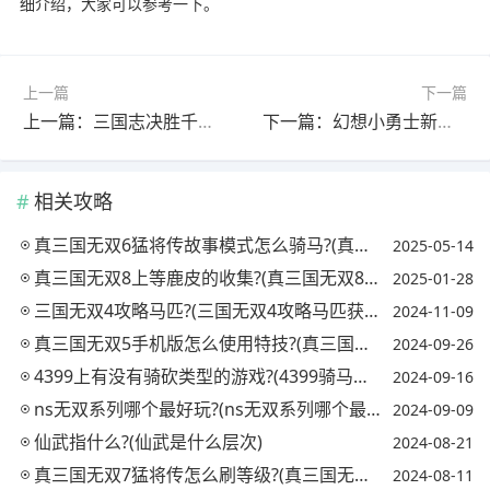
细介绍，大家可以参考一下。
上一篇
下一篇
上一篇：三国志决胜千里时空外传一战封神幽都疑云怎么过?(三国志决胜千里一战封神攻略)
下一篇：幻想小勇士新手攻略?(幻想小勇士新手攻略图文)
相关攻略
真三国无双6猛将传故事模式怎么骑马?(真三国无双6猛将传马怎么获得)
2025-05-14
真三国无双8上等鹿皮的收集?(真三国无双8鹿角怎么获得)
2025-01-28
三国无双4攻略马匹?(三国无双4攻略马匹获得方法)
2024-11-09
真三国无双5手机版怎么使用特技?(真三国无双5手机版怎么使用特技武器)
2024-09-26
4399上有没有骑砍类型的游戏?(4399骑马打仗的小游戏)
2024-09-16
ns无双系列哪个最好玩?(ns无双系列哪个最好玩游戏)
2024-09-09
仙武指什么?(仙武是什么层次)
2024-08-21
真三国无双7猛将传怎么刷等级?(真三国无双7猛将传怎么练级)
2024-08-11