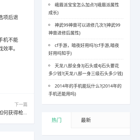
峨眉派宝宝怎么加点?(峨眉派属性
成长)
选项后退
神武99神兽可以进修几次?(神武99
神兽进修后属性)
手机不能
cf手游，暗夜好用吗?(cf手游,暗夜
戏效率。
好用吗知乎)
天龙八部全身3J石头或4J石头要花
多少钱?(天龙八部一身三级石头多少钱)
2014年的手机能玩什么?(2014年的
手机还能用吗)
下一篇
下一篇：鬼天3手机版如何获得枪?(鬼天3手机版如何获得枪支)
热门
最新