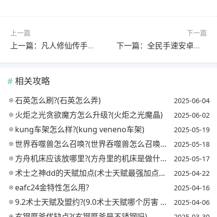
上一篇
下一篇
上一篇：凡人修仙传手游怎么横屏?(凡人修仙传手游怎么横屏玩)
下一篇：全民手速安卓换皮游戏叫什么?(全民手速修改教程视频)
相关攻略
石英怎么刷?(石英怎么弄)
2025-06-04
火炬之光贪欲魔方怎么升级?(火炬之光魔晶)
2025-06-02
kung车架怎么样?(kung veneno车架)
2025-05-19
世界吞噬兽怎么召唤?(世界吞噬兽怎么召唤出来)
2025-05-18
方舟机床应该放哪里?(方舟里的机床是做什么的)
2025-05-17
术士之神dd的天赋加点(术士天赋最强加点攻略)
2025-04-22
eafc24金特性怎么用?
2025-04-16
9.2术士天赋及盟约?(9.0术士天赋哪个厉害 贴吧)
2025-04-06
玄钢厚釜优缺点?(玄钢厚釜是不锈钢吗)
2025-03-30