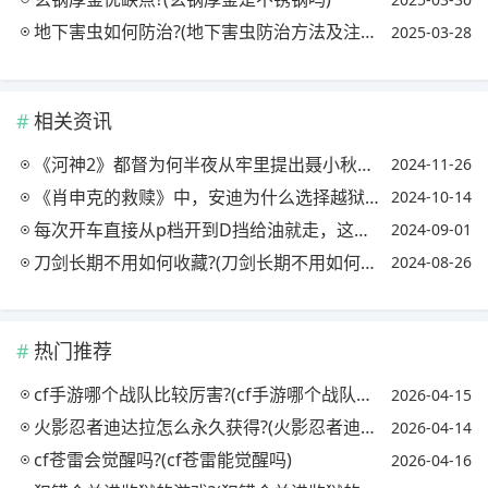
地下害虫如何防治?(地下害虫防治方法及注意事项)
2025-03-28
相关资讯
《河神2》都督为何半夜从牢里提出聂小秋逼他扮上行头?俩人什么关系?
2024-11-26
《肖申克的救赎》中，安迪为什么选择越狱后在一个偏僻的地方度过余生，不去做银行家?
2024-10-14
每次开车直接从p档开到D挡给油就走，这样会伤车吗?(p档直接拉到d档)
2024-09-01
刀剑长期不用如何收藏?(刀剑长期不用如何收藏起来)
2024-08-26
热门推荐
cf手游哪个战队比较厉害?(cf手游哪个战队最强)
2026-04-15
火影忍者迪达拉怎么永久获得?(火影忍者迪达拉怎么获取)
2026-04-14
cf苍雷会觉醒吗?(cf苍雷能觉醒吗)
2026-04-16