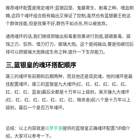
推荐魂环配置是限定魂环:蓝银囚笼、鬼藤寄生、剧毒之种、嗜血荆
棘,这四个魂环组合既有输出又保证了控制,虽然也有蓝银霸王枪这
个群体技能,但是效果不好,群伤不如点杀,所以被放弃。
通用魂环的话,我们继续把输出和毒素效果进行到底,碧磷紫毒、腐
蚀之刃、狂热、借力打力、玻璃大炮。这个是纯输出,要是怕被切后
排可以把玻璃大炮换成生命之种,提升一下生存能力。
三,蓝银皇的魂环搭配顺序
唐三的魂环有前期和后期两种，而且他还是双武魂，他的魂环是最
佳配置魂环，唐三的蓝银皇九大魂环(红、红、红、红、红、红、
红、红、红、蓝金)最后全都是十万年以上级别，昊天锤九大魂环
(红、红、红、红、红、红、红、红、暗赤金)前八个是十万年以上
级别，最后一个是百万年魂环。
总结：以上内容就是
玖梦手游
提供的蓝银皇正确魂环配置?详细介
绍，大家可以参考一下。