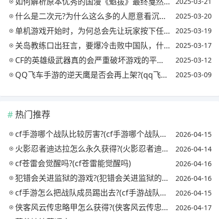
如何解析原本优秀的国漫《魁拔》最终戛然而止?是由哪些因素导致?
2025-03-21
什么是二次元?为什么这么多的人愿意看沉迷二次元?(为什么有人沉迷二次元)
2025-03-20
单机游戏开始时，为何总会先让玩家按下任意键，才进入主菜单画面?
2025-03-19
关岛教练口出狂言，要爆冷击败中国队，什么时候国足变得人人都可欺了?
2025-03-17
CF的英雄级武器真的会严重破坏游戏的平衡吗?为什么?(穿越火线英雄级武器有伤害加成吗)
2025-03-12
QQ飞车手游的逆天鹰是否会再上架?(qq飞车手游逆天鹰还会返场吗)
2025-03-09
热门推荐
cf手游哪个战队比较厉害?(cf手游哪个战队最强)
2026-04-15
火影忍者迪达拉怎么永久获得?(火影忍者迪达拉怎么获取)
2026-04-14
cf苍雷会觉醒吗?(cf苍雷能觉醒吗)
2026-04-16
犯错会关进监狱的游戏?(犯错会关进监狱的游戏吗)
2026-04-16
cf手游怎么把战队成员踢出去?(cf手游战队怎么踢人)
2026-04-15
侠客风云传忠略甲怎么获得?(侠客风云传忠略甲对自己)
2026-04-17