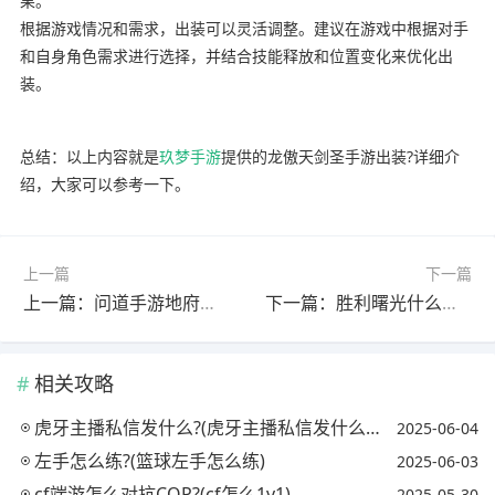
果。
根据游戏情况和需求，出装可以灵活调整。建议在游戏中根据对手
和自身角色需求进行选择，并结合技能释放和位置变化来优化出
装。
总结：以上内容就是
玖梦手游
提供的龙傲天剑圣手游出装?详细介
绍，大家可以参考一下。
上一篇
下一篇
上一篇：问道手游地府探险，2怎么过?(问道手游地府探寻任务)
下一篇：胜利曙光什么意思?(胜利曙光指的是)
相关攻略
虎牙主播私信发什么?(虎牙主播私信发什么信息)
2025-06-04
左手怎么练?(篮球左手怎么练)
2025-06-03
cf端游怎么对抗COP?(cf怎么1v1)
2025-05-30