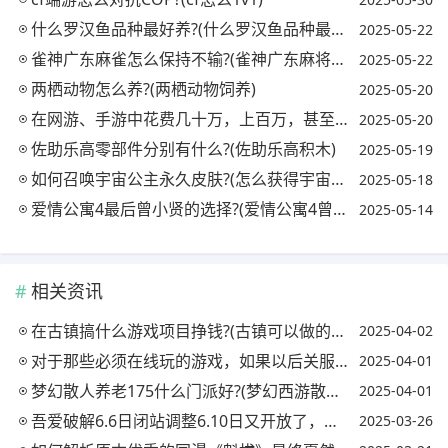
什么罗汉鱼品种最好养?(什么罗汉鱼品种最好养又好看)
2025-05-22
雀神广东麻雀怎么保持不输?(雀神广东麻将如何打才能赢)
2025-05-22
两栖动物怎么养?(两栖动物饲养)
2025-05-20
在网游、手游中花费几十万，上百万，甚至几百万的是怎样的?(玩网游花了几十万)
2025-05-20
佐助乐高零部件分别有什么?(佐助乐高积木)
2025-05-19
如何召唤宇宙公主永久皮肤?(怎么获得宇宙公主皮肤)
2025-05-18
爱情公寓4最后曾小贤的选择?(爱情公寓4曾小贤选了谁)
2025-05-14
相关资讯
在古镇搞什么游戏项目挣钱?(古镇可以做的项目)
2025-04-02
对于那些必须在线玩的游戏，如果以后关服了，如何补偿付费玩家?
2025-04-01
梦幻散人养老175什么门派好?(梦幻西游散人175玩什么门派)
2025-04-01
吾爱破解6.6日闭站调整6.10日又开放了，但删除了很多版块，你觉得是什么原因导致闭站的?
2025-03-26